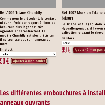
Réf.1006 Titane Chantilly
Réf.1007 Mors en Titane 
brisure
Comme pour le précedent, le contact
ni dur ni froid par rapport à l'inox et
Le titane est léger, doux 
beaucoup plus léger est très
Hypoallergénique, il favorise
agréable et décontractant. Le
salivation relaxant le cheval
modèle Chantilly est plus précis car
En stock
il ne coulisse pas sur l'anneau du
mors.
99
€
En stock
Ajouter à mon pani
99
€
Ajouter à mon panier
Les différentes embouchures à instal
anneaux ouvrants