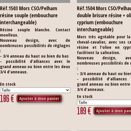
Réf.1503 Mors CSO/Pelham
Réf.1504 Mors CSO/Pelh
résine souple (embouchure
double brisure résine + ol
interchangeable)
cyprium (embouchure
interchangeable)
Résine souple blanche. Contact
moelleux.
Mors très agréable pour la
Nouveau design, avec de
cheval-cavalier, avec ses 
nombreuses possibilités de réglages
résine et l'olive en cyp
:
facilitent la salivation.
- 3/4 anneau du haut ou bien du bas
Nouveau design, a
- possibilité d'alliances avec le
nombreuses possibilités de
grand anneau ou bien entre les deux
:
3/4 d'anneaux.
- 3/4 anneau du haut ou bie
- possibilité d'alliances
En stock
grand anneau ou bien entre
3/4 d'anneaux.
186
€
En stock
Ajouter à mon panier
189
€
Ajouter à mon pan