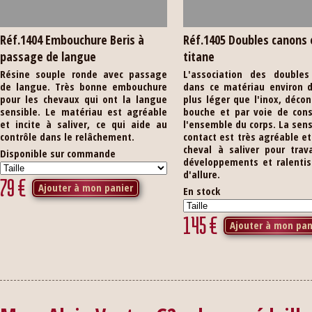
Réf.1404 Embouchure Beris à
Réf.1405 Doubles canons 
passage de langue
titane
Résine souple ronde avec passage
L'association des doubles
de langue. Très bonne embouchure
dans ce matériau environ d
pour les chevaux qui ont la langue
plus léger que l'inox, décon
sensible. Le matériau est agréable
bouche et par voie de con
et incite à saliver, ce qui aide au
l'ensemble du corps. La sen
contrôle dans le relâchement.
contact est très agréable et 
cheval à saliver pour trava
Disponible sur commande
développements et ralenti
d'allure.
79
€
Ajouter à mon panier
En stock
145
€
Ajouter à mon pan