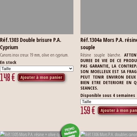
Réf.1303 Double brisure P.A.
Réf.1304a Mors P.A. résin
Cyprium
souple
Canons inox creux 19 mm, olive en cyprium.
Résine souple blanche.
ATTEN
DUREE DE VIE DE CE PRODU
En stock
PAS GARANTIE, LA CONTREP
SON MOELLEUX EST SA FRAGIL
148
€
PEUT TENIR ENVIRON DEUX
Ajouter à mon panier
BIEN ETRE DETERIORE EN 
SEANCES.
Disponible sous 4 semaines
159
€
Ajouter à mon pan