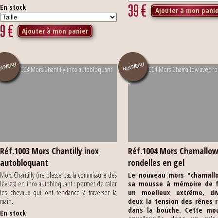
39
€
En stock
Ajouter à mon pani
9
€
Ajouter à mon panier
Réf.1003 Mors Chantilly inox
Réf.1004 Mors Chamallow
autobloquant
rondelles en gel
Mors Chantilly (ne blesse pas la commissure des
Le nouveau mors "chamall
lèvres) en inox autobloquant : permet de caler
sa mousse à mémoire de 
les chevaux qui ont tendance à traverser la
un moelleux extrême, di
main.
deux la tension des rênes 
dans la bouche.
Cette mo
En stock