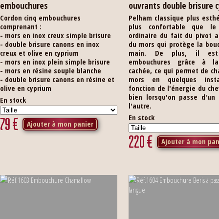
embouchures
ouvrants double brisure 
Cordon cinq embouchures
Pelham classique plus esth
comprenant :
plus confortable que le
- mors en inox creux simple brisure
ordinaire du fait du pivot 
- double brisure canons en inox
du mors qui protège la bou
creux et olive en cyprium
main. De plus, il est
- mors en inox plein simple brisure
embouchures grâce à la 
- mors en résine souple blanche
cachée, ce qui permet de c
- double brisure canons en résine et
mors en quelques inst
olive en cyprium
fonction de l'énergie du chev
bien lorsqu'on passe d'un 
En stock
l'autre.
En stock
79
€
Ajouter à mon panier
220
€
Ajouter à mon pan