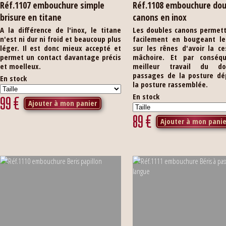
Réf.1107 embouchure simple
Réf.1108 embouchure dou
brisure en titane
canons en inox
A la différence de l'inox, le titane
Les doubles canons permett
n'est ni dur ni froid et beaucoup plus
facilement en bougeant le
léger. Il est donc mieux accepté et
sur les rênes d'avoir la c
permet un contact davantage précis
mâchoire. Et par conséq
et moelleux.
meilleur travail du d
passages de la posture dé
En stock
la posture rassemblée.
En stock
99
€
Ajouter à mon panier
89
€
Ajouter à mon panie