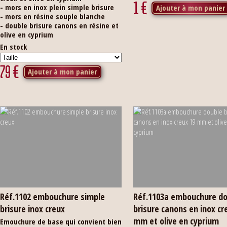
1
€
- mors en inox plein simple brisure
Ajouter à mon panier
- mors en résine souple blanche
- double brisure canons en résine et
olive en cyprium
En stock
79
€
Ajouter à mon panier
Réf.1102 embouchure simple
Réf.1103a embouchure d
brisure inox creux
brisure canons en inox cr
mm et olive en cyprium
Emouchure de base qui convient bien