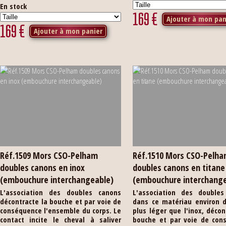
En stock
169
€
Ajouter à mon pan
169
€
Ajouter à mon panier
Réf.1509 Mors CSO-Pelham
Réf.1510 Mors CSO-Pelh
doubles canons en inox
doubles canons en titane
(embouchure interchangeable)
(embouchure interchang
L'association des doubles canons
L'association des doubles
décontracte la bouche et par voie de
dans ce matériau environ d
conséquence l'ensemble du corps. Le
plus léger que l'inox, décon
contact incite le cheval à saliver
bouche et par voie de con