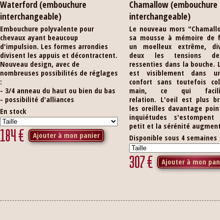
Waterford (embouchure
Chamallow (embouchure
interchangeable)
interchangeable)
Embouchure polyvalente pour
Le nouveau mors "Chamall
chevaux ayant beaucoup
sa mousse à mémoire de 
d'impulsion. Les formes arrondies
un moelleux extrême, di
divisent les appuis et décontractent.
deux les tensions de
Nouveau design, avec de
ressenties dans la bouche. 
nombreuses possibilités de réglages
est visiblement dans u
:
confort sans toutefois col
- 3/4 anneau du haut ou bien du bas
main, ce qui facil
- possibilité d'alliances
relation. L'oeil est plus br
les oreilles davantage poin
En stock
inquiétudes s'estompent
petit et la sérénité augmen
184
€
Ajouter à mon panier
Disponible sous 4 semaines
307
€
Ajouter à mon pan