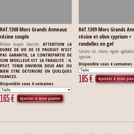
Réf.1308 Mors Grands Anneaux
Réf.1309 Mors Grands An
résine souple
résine et olive cyprium +
rondelles en gel
Résine souple blanche.
ATTENTION LA
DUREE DE VIE DE CE PRODUIT N'EST
Canons en résine rigide agréable
PAS GARANTIE, LA CONTREPARTIE DE
cyprium.
SON MOELLEUX EST SA FRAGILITE : IL
Disponible sous 4 semaines
PEUT TENIR ENVIRON DEUX ANS OU
BIEN ETRE DETERIORE EN QUELQUES
185
€
SEANCES.
Ajouter à mon pan
Disponible sous 4 semaines
165
€
Ajouter à mon panier