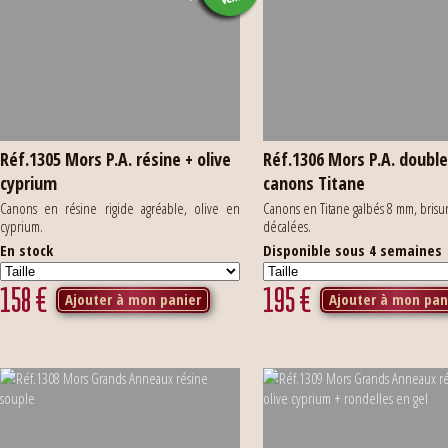
Réf.1305 Mors P.A. résine + olive
Réf.1306 Mors P.A. doubl
cyprium
canons Titane
Canons en résine rigide agréable, olive en
Canons en Titane galbés 8 mm, brisu
cyprium.
décalées.
En stock
Disponible sous 4 semaines
158
€
195
€
Ajouter à mon panier
Ajouter à mon pan