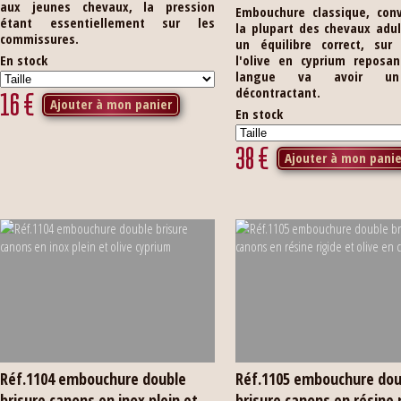
aux jeunes chevaux, la pression
Embouchure classique, con
étant essentiellement sur les
la plupart des chevaux adu
commissures.
un équilibre correct, sur 
En stock
l'olive en cyprium reposan
langue va avoir un
décontractant.
16
€
Ajouter à mon panier
En stock
38
€
Ajouter à mon panie
Réf.1104 embouchure double
Réf.1105 embouchure dou
brisure canons en inox plein et
brisure canons en résine 