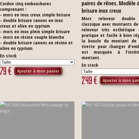
paires de rênes. Modèle 
Cordon cinq embouchures
comprenant :
brisure inox creux
- mors en inox creux simple brisure
Mors releveur double 
- double brisure canons en inox
classique avec montants de 
creux et olive en cyprium
releveur très esthétique 
- mors en inox plein simple brisure
pratique et facile à bien ré
- mors en résine souple blanche
la boucle du montant de f
- double brisure canons en résine et
tirette pour changer d'em
olive en cyprium
est masquée à l'intér
En stock
montant.
En stock
79
€
Ajouter à mon panier
249
€
Ajouter à mon pan