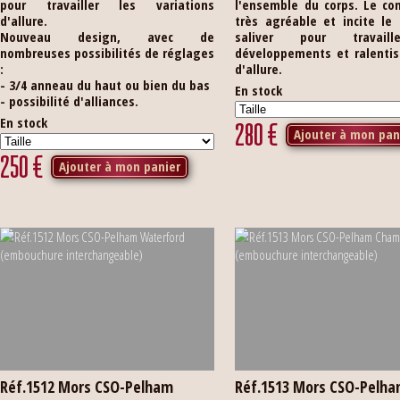
pour travailler les variations
l'ensemble du corps. Le co
d'allure.
très agréable et incite le
Nouveau design, avec de
saliver pour travail
nombreuses possibilités de réglages
développements et ralenti
:
d'allure.
- 3/4 anneau du haut ou bien du bas
En stock
- possibilité d'alliances.
En stock
280
€
Ajouter à mon pan
250
€
Ajouter à mon panier
Réf.1512 Mors CSO-Pelham
Réf.1513 Mors CSO-Pelh