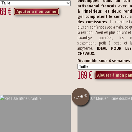
enveloppée dans un cuir
artisananal français avec l
69
€
à l'intérieur, et deux ron
Ajouter à mon panier
gel complètent le confort 
des comissures.
Le cheval est 
plus en confiance avec la main, ce q
la relation. L'oeil est plus brillant et
davantage pointées, les in
s'estompent petit à petit et l
augmente.
IDEAL POUR LES
CHEVAUX.
Disponible sous 4 semaines
169
€
Ajouter à mon pan