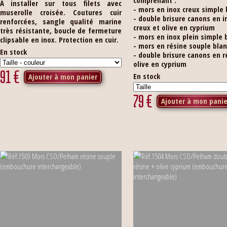
comprenant :
À installer sur tous filets avec
- mors en inox creux simple 
muserolle croisée. Coutures cuir
- double brisure canons en i
renforcées, sangle qualité marine
creux et olive en cyprium
très résistante, boucle de fermeture
- mors en inox plein simple 
clipsable en inox. Protection en cuir.
- mors en résine souple bla
En stock
- double brisure canons en r
olive en cyprium
91
€
En stock
Ajouter à mon panier
79
€
Ajouter à mon panie