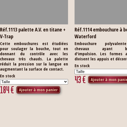
Réf.1113 palette A.V. en titane +
Réf.1114 embouchure à b
V-Trap
Waterford
Cette embouchures est étudiées
Embouchure polyvalen
pour soulager la bouche, tout en
chevaux ayant be
donnant du contrôle avec les
d'impulsion. Les formes a
chevaux très chauds. La palette
divisent les appuis et décon
réduit la pression sur la langue en
En stock
augmentant la surface de contact.
En stock
43
€
Ajouter à mon pani
184
€
Ajouter à mon panier