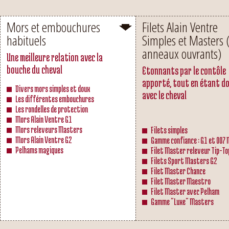
Mors et embouchures
Filets Alain Ventre
habituels
Simples et Masters 
anneaux ouvrants)
Une meilleure relation avec la
bouche du cheval
Etonnants par le contôle
apporté, tout en étant d
Divers mors simples et doux
avec le cheval
Les différentes embouchures
Les rondelles de protection
Mors Alain Ventre G1
Mors releveurs Masters
Filets simples
Mors Alain Ventre G2
Gamme confiance : G1 et 007
Pelhams magiques
Filet Master releveur Tip-To
Filets Sport Masters G2
Filet Master Chance
Filet Master Maestro
Filet Master avec Pelham
Gamme "Luxe" Masters