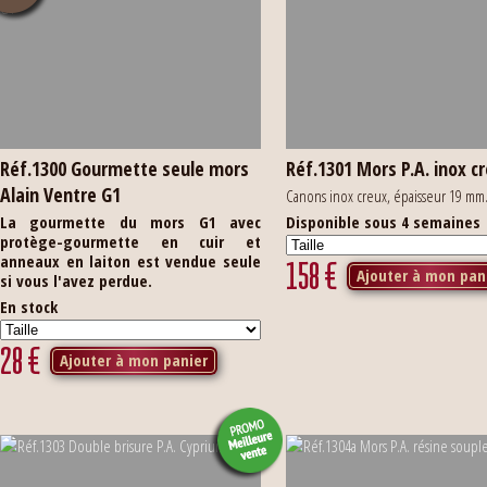
Réf.1300 Gourmette seule mors
Réf.1301 Mors P.A. inox c
Alain Ventre G1
Canons inox creux, épaisseur 19 mm
La gourmette du mors G1 avec
Disponible sous 4 semaines
protège-gourmette en cuir et
anneaux en laiton est vendue seule
158
€
Ajouter à mon pan
si vous l'avez perdue.
En stock
28
€
Ajouter à mon panier