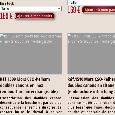
En stock
169
€
Ajouter à mon pan
169
€
Ajouter à mon panier
Réf.1509 Mors CSO-Pelham
Réf.1510 Mors CSO-Pelh
doubles canons en inox
doubles canons en titane
(embouchure interchangeable)
(embouchure interchang
L'association des doubles canons
L'association des doubles
décontracte la bouche et par voie de
dans ce matériau environ d
conséquence l'ensemble du corps. Le
plus léger que l'inox, décon
contact incite le cheval à saliver
bouche et par voie de con