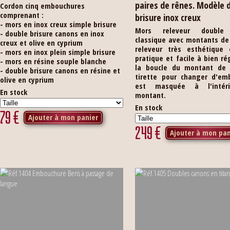
paires de rênes. Modèle 
Cordon cinq embouchures
comprenant :
brisure inox creux
- mors en inox creux simple brisure
Mors releveur double 
- double brisure canons en inox
classique avec montants de 
creux et olive en cyprium
releveur très esthétique 
- mors en inox plein simple brisure
pratique et facile à bien ré
- mors en résine souple blanche
la boucle du montant de f
- double brisure canons en résine et
tirette pour changer d'em
olive en cyprium
est masquée à l'intér
En stock
montant.
En stock
79
€
Ajouter à mon panier
249
€
Ajouter à mon pan