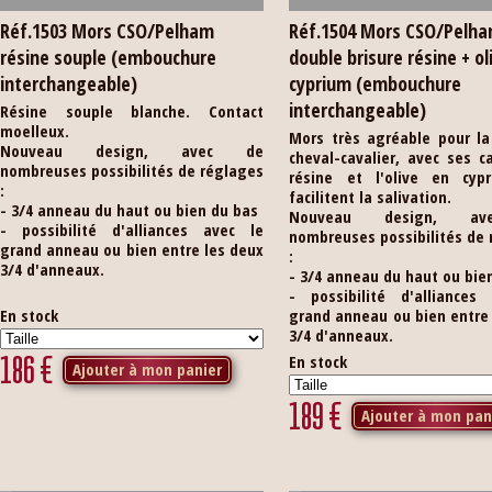
Réf.1503 Mors CSO/Pelham
Réf.1504 Mors CSO/Pelh
résine souple (embouchure
double brisure résine + ol
interchangeable)
cyprium (embouchure
interchangeable)
Résine souple blanche. Contact
moelleux.
Mors très agréable pour la
Nouveau design, avec de
cheval-cavalier, avec ses 
nombreuses possibilités de réglages
résine et l'olive en cyp
:
facilitent la salivation.
- 3/4 anneau du haut ou bien du bas
Nouveau design, a
- possibilité d'alliances avec le
nombreuses possibilités de
grand anneau ou bien entre les deux
:
3/4 d'anneaux.
- 3/4 anneau du haut ou bie
- possibilité d'alliances
En stock
grand anneau ou bien entre
3/4 d'anneaux.
186
€
En stock
Ajouter à mon panier
189
€
Ajouter à mon pan