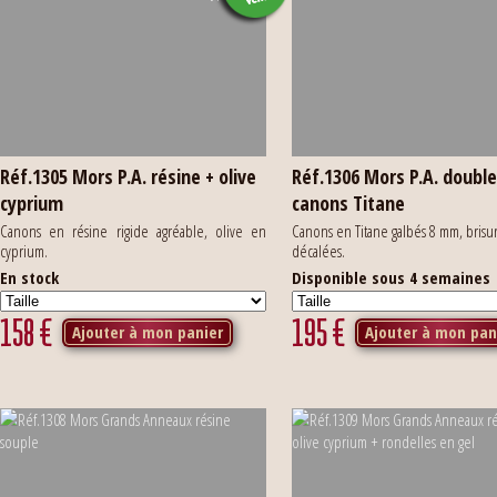
Réf.1305 Mors P.A. résine + olive
Réf.1306 Mors P.A. doubl
cyprium
canons Titane
Canons en résine rigide agréable, olive en
Canons en Titane galbés 8 mm, brisu
cyprium.
décalées.
En stock
Disponible sous 4 semaines
158
€
195
€
Ajouter à mon panier
Ajouter à mon pan