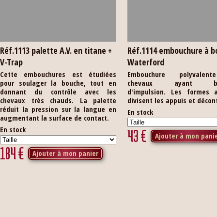
Réf.1113 palette A.V. en titane +
Réf.1114 embouchure à b
V-Trap
Waterford
Cette embouchures est étudiées
Embouchure polyvalen
pour soulager la bouche, tout en
chevaux ayant be
donnant du contrôle avec les
d'impulsion. Les formes a
chevaux très chauds. La palette
divisent les appuis et décon
réduit la pression sur la langue en
En stock
augmentant la surface de contact.
En stock
43
€
Ajouter à mon pani
184
€
Ajouter à mon panier