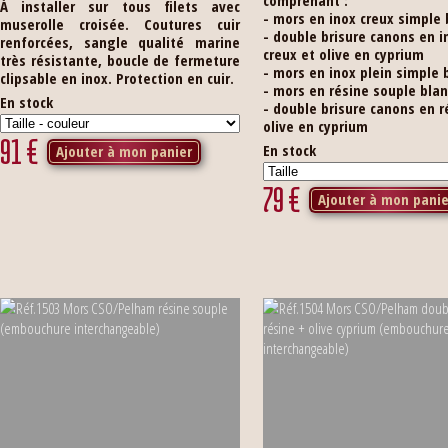
comprenant :
À installer sur tous filets avec
- mors en inox creux simple 
muserolle croisée. Coutures cuir
- double brisure canons en i
renforcées, sangle qualité marine
creux et olive en cyprium
très résistante, boucle de fermeture
- mors en inox plein simple 
clipsable en inox. Protection en cuir.
- mors en résine souple bla
En stock
- double brisure canons en r
olive en cyprium
91
€
En stock
Ajouter à mon panier
79
€
Ajouter à mon panie