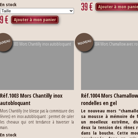
39
€
En stock
Ajouter à mon pani
9
€
Ajouter à mon panier
Réf.1003 Mors Chantilly inox
Réf.1004 Mors Chamallow
autobloquant
rondelles en gel
Mors Chantilly (ne blesse pas la commissure des
Le nouveau mors "chamall
lèvres) en inox autobloquant : permet de caler
sa mousse à mémoire de 
les chevaux qui ont tendance à traverser la
un moelleux extrême, di
main.
deux la tension des rênes 
dans la bouche.
Cette mo
En stock