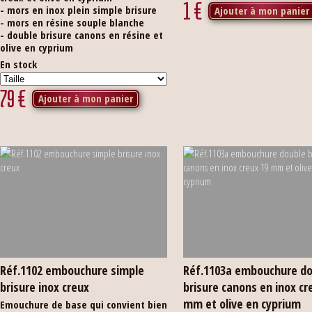
1
€
- mors en inox plein simple brisure
Ajouter à mon panier
- mors en résine souple blanche
- double brisure canons en résine et
olive en cyprium
En stock
79
€
Ajouter à mon panier
Réf.1102 embouchure simple
Réf.1103a embouchure d
brisure inox creux
brisure canons en inox cr
mm et olive en cyprium
Emouchure de base qui convient bien