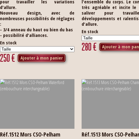
pour travailler les variations
l'ensemble du corps. Le co
d'allure.
très agréable et incite le
Nouveau design, avec de
saliver pour travail
nombreuses possibilités de réglages
développements et ralenti
:
d'allure.
- 3/4 anneau du haut ou bien du bas
En stock
- possibilité d'alliances.
En stock
280
€
Ajouter à mon pan
250
€
Ajouter à mon panier
Réf.1512 Mors CSO-Pelham
Réf.1513 Mors CSO-Pelh