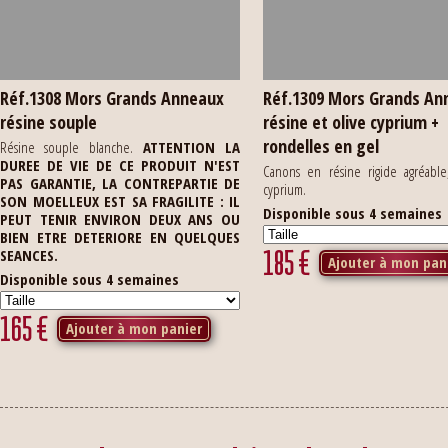
Réf.1308 Mors Grands Anneaux
Réf.1309 Mors Grands An
résine souple
résine et olive cyprium +
rondelles en gel
Résine souple blanche.
ATTENTION LA
DUREE DE VIE DE CE PRODUIT N'EST
Canons en résine rigide agréable
PAS GARANTIE, LA CONTREPARTIE DE
cyprium.
SON MOELLEUX EST SA FRAGILITE : IL
Disponible sous 4 semaines
PEUT TENIR ENVIRON DEUX ANS OU
BIEN ETRE DETERIORE EN QUELQUES
185
€
SEANCES.
Ajouter à mon pan
Disponible sous 4 semaines
165
€
Ajouter à mon panier