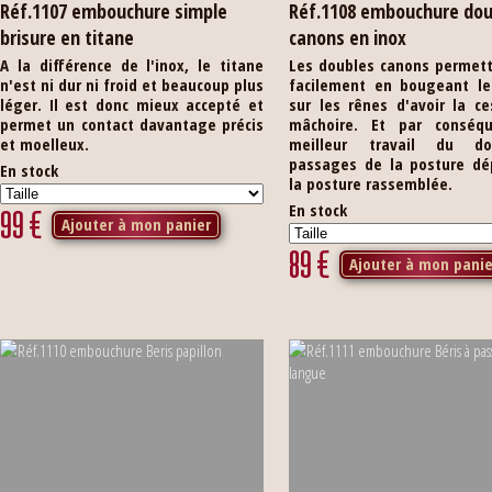
Réf.1107 embouchure simple
Réf.1108 embouchure dou
brisure en titane
canons en inox
A la différence de l'inox, le titane
Les doubles canons permett
n'est ni dur ni froid et beaucoup plus
facilement en bougeant le
léger. Il est donc mieux accepté et
sur les rênes d'avoir la c
permet un contact davantage précis
mâchoire. Et par conséq
et moelleux.
meilleur travail du d
passages de la posture dé
En stock
la posture rassemblée.
En stock
99
€
Ajouter à mon panier
89
€
Ajouter à mon panie