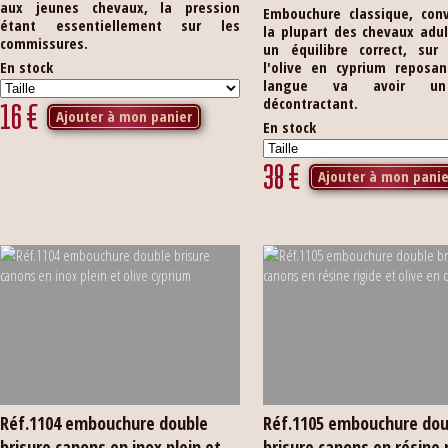
aux jeunes chevaux, la pression
Embouchure classique, con
étant essentiellement sur les
la plupart des chevaux adu
commissures.
un équilibre correct, sur 
En stock
l'olive en cyprium reposan
langue va avoir un
décontractant.
16
€
Ajouter à mon panier
En stock
38
€
Ajouter à mon panie
Réf.1104 embouchure double
Réf.1105 embouchure dou
brisure canons en inox plein et
brisure canons en résine 