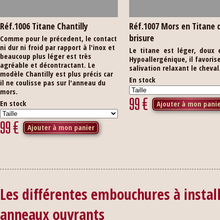
Réf.1006 Titane Chantilly
Réf.1007 Mors en Titane 
brisure
Comme pour le précedent, le contact
ni dur ni froid par rapport à l'inox et
Le titane est léger, doux 
beaucoup plus léger est très
Hypoallergénique, il favorise
agréable et décontractant. Le
salivation relaxant le cheval
modèle Chantilly est plus précis car
En stock
il ne coulisse pas sur l'anneau du
mors.
99
€
En stock
Ajouter à mon pani
99
€
Ajouter à mon panier
Les différentes embouchures à instal
anneaux ouvrants