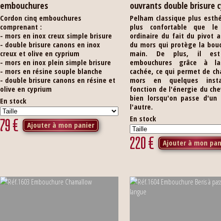
embouchures
ouvrants double brisure 
Cordon cinq embouchures
Pelham classique plus esth
comprenant :
plus confortable que le
- mors en inox creux simple brisure
ordinaire du fait du pivot 
- double brisure canons en inox
du mors qui protège la bou
creux et olive en cyprium
main. De plus, il est
- mors en inox plein simple brisure
embouchures grâce à la 
- mors en résine souple blanche
cachée, ce qui permet de c
- double brisure canons en résine et
mors en quelques inst
olive en cyprium
fonction de l'énergie du chev
bien lorsqu'on passe d'un 
En stock
l'autre.
En stock
79
€
Ajouter à mon panier
220
€
Ajouter à mon pan