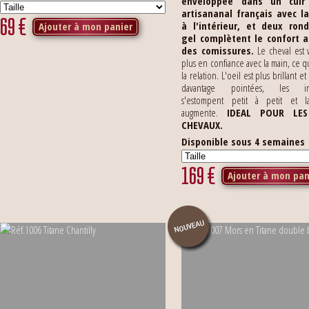
enveloppée dans un cuir
artisananal français avec l
69
€
à l'intérieur, et deux ron
Ajouter à mon panier
gel complètent le confort 
des comissures.
Le cheval est 
plus en confiance avec la main, ce q
la relation. L'oeil est plus brillant et
davantage pointées, les in
s'estompent petit à petit et l
augmente.
IDEAL POUR LES
CHEVAUX.
Disponible sous 4 semaines
169
€
Ajouter à mon pan