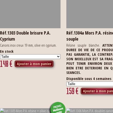
Réf.1303 Double brisure P.A.
Réf.1304a Mors P.A. résin
Cyprium
souple
Canons inox creux 19 mm, olive en cyprium.
Résine souple blanche.
ATTEN
DUREE DE VIE DE CE PRODU
En stock
PAS GARANTIE, LA CONTREP
SON MOELLEUX EST SA FRAGIL
148
€
PEUT TENIR ENVIRON DEUX
Ajouter à mon panier
BIEN ETRE DETERIORE EN 
SEANCES.
Disponible sous 4 semaines
159
€
Ajouter à mon pan