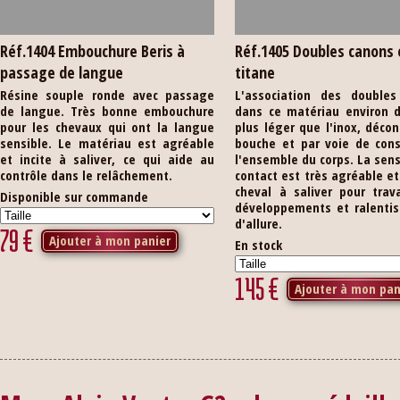
Réf.1404 Embouchure Beris à
Réf.1405 Doubles canons 
passage de langue
titane
Résine souple ronde avec passage
L'association des doubles
de langue. Très bonne embouchure
dans ce matériau environ d
pour les chevaux qui ont la langue
plus léger que l'inox, décon
sensible. Le matériau est agréable
bouche et par voie de con
et incite à saliver, ce qui aide au
l'ensemble du corps. La sen
contrôle dans le relâchement.
contact est très agréable et 
cheval à saliver pour trava
Disponible sur commande
développements et ralenti
d'allure.
79
€
Ajouter à mon panier
En stock
145
€
Ajouter à mon pan