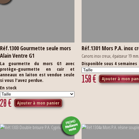
Réf.1300 Gourmette seule mors
Réf.1301 Mors P.A. inox c
Alain Ventre G1
Canons inox creux, épaisseur 19 mm
La gourmette du mors G1 avec
Disponible sous 4 semaines
protège-gourmette en cuir et
anneaux en laiton est vendue seule
158
€
Ajouter à mon pan
si vous l'avez perdue.
En stock
28
€
Ajouter à mon panier