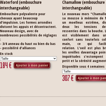
Waterford (embouchure
Chamallow (embouchure
interchangeable)
interchangeable)
Embouchure polyvalente pour
Le nouveau mors "Chamall
chevaux ayant beaucoup
sa mousse à mémoire de 
d'impulsion. Les formes arrondies
un moelleux extrême, di
divisent les appuis et décontractent.
deux les tensions de
Nouveau design, avec de
ressenties dans la bouche. 
nombreuses possibilités de réglages
est visiblement dans u
:
confort sans toutefois col
- 3/4 anneau du haut ou bien du bas
main, ce qui facil
- possibilité d'alliances
relation. L'oeil est plus br
les oreilles davantage poin
En stock
inquiétudes s'estompent
petit et la sérénité augmen
184
€
Ajouter à mon panier
Disponible sous 4 semaines
307
€
Ajouter à mon pan