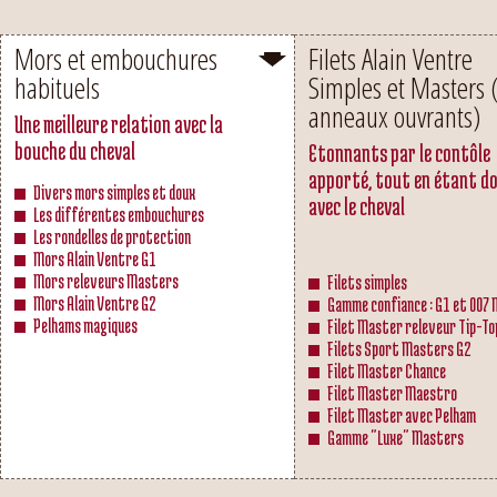
Mors et embouchures
Filets Alain Ventre
habituels
Simples et Masters 
anneaux ouvrants)
Une meilleure relation avec la
bouche du cheval
Etonnants par le contôle
apporté, tout en étant d
Divers mors simples et doux
avec le cheval
Les différentes embouchures
Les rondelles de protection
Mors Alain Ventre G1
Mors releveurs Masters
Filets simples
Mors Alain Ventre G2
Gamme confiance : G1 et 007
Pelhams magiques
Filet Master releveur Tip-To
Filets Sport Masters G2
Filet Master Chance
Filet Master Maestro
Filet Master avec Pelham
Gamme "Luxe" Masters