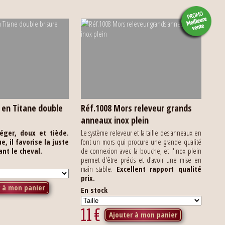
 en Titane double
Réf.1008 Mors releveur grands
anneaux inox plein
léger, doux et tiède.
Le système releveur et la taille des anneaux en
, il favorise la juste
font un mors qui procure une grande qualité
ant le cheval.
de connexion avec la bouche, et l'inox plein
permet d'être précis et d'avoir une mise en
main stable.
Excellent rapport qualité
prix.
r à mon panier
En stock
11
€
Ajouter à mon panier