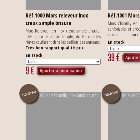
Réf.1000 Mors releveur inox
Réf.1001 Mors 
creux simple brisure
Mors Chantilly en
confortable et pré
Mors Releveur en inox creux simple brisure.
mors de filet pour 
Idéal pour le contact souple, du fait que les
rênes coulissent dans les oeillets des anneaux.
En stock
Très bon rapport qualité prix.
39
€
En stock
Ajoute
9
€
Ajouter à mon panier