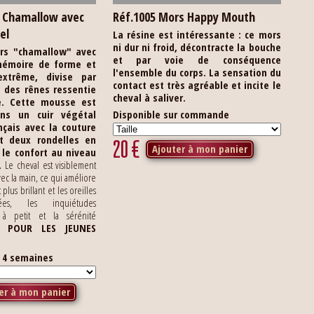
s Chamallow avec
Réf.1005 Mors Happy Mouth
el
La résine est intéressante : ce mors
ni dur ni froid, décontracte la bouche
rs "chamallow" avec
et par voie de conséquence
émoire de forme et
l'ensemble du corps. La sensation du
xtrême, divise par
contact est très agréable et incite le
n des rênes ressentie
cheval à saliver.
.
Cette mousse est
ns un cuir végétal
Disponible sur commande
nçais avec la couture
 et deux rondelles en
20
€
Ajouter à mon panier
 le confort au niveau
.
Le cheval est visiblement
ec la main, ce qui améliore
t plus brillant et les oreilles
tées, les inquiétudes
 à petit et la sérénité
L POUR LES JEUNES
s 4 semaines
er à mon panier