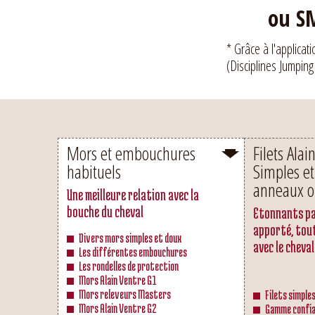
ou SM
* Grâce à l'applicat
(Disciplines Jumping
Mors et embouchures
Filets Alai
habituels
Simples et
anneaux o
Une meilleure relation avec la
bouche du cheval
Etonnants pa
apporté, tou
Divers mors simples et doux
avec le cheval
Les différentes embouchures
Les rondelles de protection
Mors Alain Ventre G1
Mors releveurs Masters
Filets simple
Mors Alain Ventre G2
Gamme confia