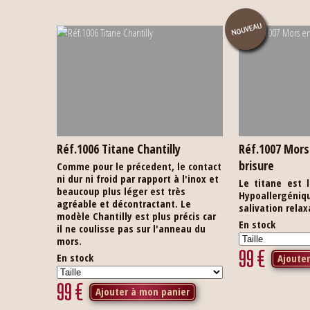
Réf.1006 Titane Chantilly
Réf.1007 Mors
brisure
Comme pour le précedent, le contact
ni dur ni froid par rapport à l'inox et
Le titane est 
beaucoup plus léger est très
Hypoallergénique
agréable et décontractant. Le
salivation relax
modèle Chantilly est plus précis car
En stock
il ne coulisse pas sur l'anneau du
mors.
99
€
En stock
Ajoute
99
€
Ajouter à mon panier