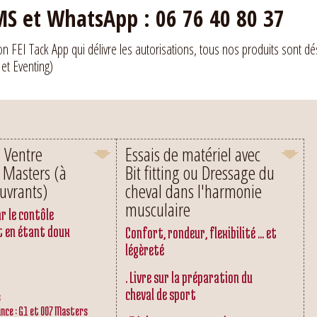
S et WhatsApp : 06 76 40 80 37
ion FEI Tack App qui délivre les autorisations, tous nos produits sont dé
 et Eventing)
n Ventre
Essais de matériel avec
 Masters (à
Bit fitting ou Dressage du
uvrants)
cheval dans l'harmonie
musculaire
r le contôle
t en étant doux
Confort, rondeur, flexibilité ... et
légèreté
. Livre sur la préparation du
cheval de sport
s
nce : G1 et 007 Masters