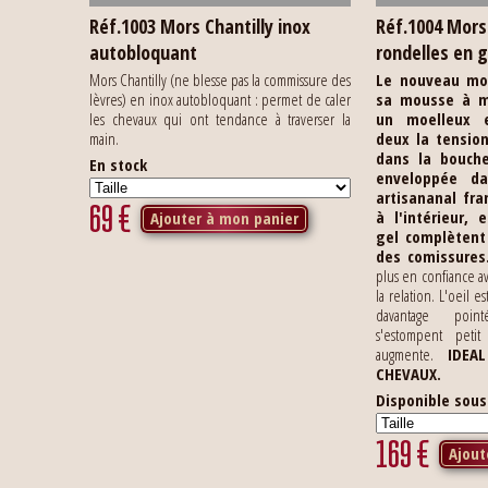
Réf.1003 Mors Chantilly inox
Réf.1004 Mor
autobloquant
rondelles en g
Mors Chantilly (ne blesse pas la commissure des
Le nouveau mo
lèvres) en inox autobloquant : permet de caler
sa mousse à m
les chevaux qui ont tendance à traverser la
un moelleux e
main.
deux la tensio
dans la bouche
En stock
enveloppée da
artisananal fra
69
€
à l'intérieur,
Ajouter à mon panier
gel complètent
des comissures
plus en confiance av
la relation. L'oeil es
davantage poin
s'estompent petit
augmente.
IDEA
CHEVAUX.
Disponible sou
169
€
Ajout