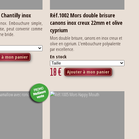
Chantilly inox
Réf.1002 Mors double brisure
canons inox creux 22mm et olive
 inox. Embouchure simple,
cise, peut convenir comme
cyprium
une bride.
Mors double brisure, canons en inox creux et
olive en cyprium. L'embouchure polyvalente
par excellence.
En stock
r à mon panier
18
€
Ajouter à mon panier