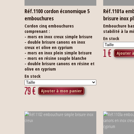
Réf.1100 cordon économique 5
Réf.1101a em
embouchures
brisure inox 
Cordon cinq embouchures
Embouchure bas
comprenant :
stabilité à la m
- mors en inox creux simple brisure
En stock
- double brisure canons en inox
creux et olive en cyprium
1
€
- mors en inox plein simple brisure
Ajouter 
- mors en résine souple blanche
- double brisure canons en résine et
olive en cyprium
En stock
79
€
Ajouter à mon panier