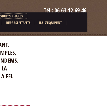
Tél : 06 63 12 69 46
E-mail : alain.ventre@orange.fr
ODUITS PHARES
REPRÉSENTANTS
ILS S'ÉQUIPENT
ANT.
MPLES,
ANDEMS.
 LA
 FEI.