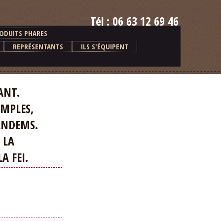
Tél : 06 63 12 69 46
E-mail : alain.ventre@orange.fr
ODUITS PHARES
REPRÉSENTANTS
ILS S'ÉQUIPENT
ANT.
MPLES,
ANDEMS.
 LA
 FEI.