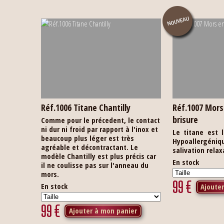
Réf.1006 Titane Chantilly
Réf.1007 Mors
brisure
Comme pour le précedent, le contact
ni dur ni froid par rapport à l'inox et
Le titane est 
beaucoup plus léger est très
Hypoallergénique
agréable et décontractant. Le
salivation relax
modèle Chantilly est plus précis car
En stock
il ne coulisse pas sur l'anneau du
mors.
99
€
En stock
Ajoute
99
€
Ajouter à mon panier