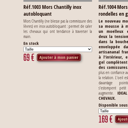
Réf.1003 Mors Chantilly inox
Réf.1004 Mor
autobloquant
rondelles en g
Mors Chantilly (ne blesse pas la commissure des
Le nouveau mo
lèvres) en inox autobloquant : permet de caler
sa mousse à m
les chevaux qui ont tendance à traverser la
un moelleux e
main.
deux la tensio
dans la bouche
En stock
enveloppée da
artisananal fra
69
€
à l'intérieur,
Ajouter à mon panier
gel complètent
des comissures
plus en confiance av
la relation. L'oeil es
davantage poin
s'estompent petit
augmente.
IDEA
CHEVAUX.
Disponible sou
169
€
Ajout