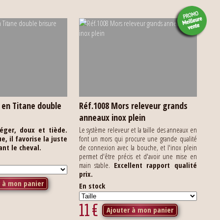
 en Titane double
Réf.1008 Mors releveur grands
anneaux inox plein
léger, doux et tiède.
Le système releveur et la taille des anneaux en
, il favorise la juste
font un mors qui procure une grande qualité
ant le cheval.
de connexion avec la bouche, et l'inox plein
permet d'être précis et d'avoir une mise en
main stable.
Excellent rapport qualité
prix.
r à mon panier
En stock
11
€
Ajouter à mon panier