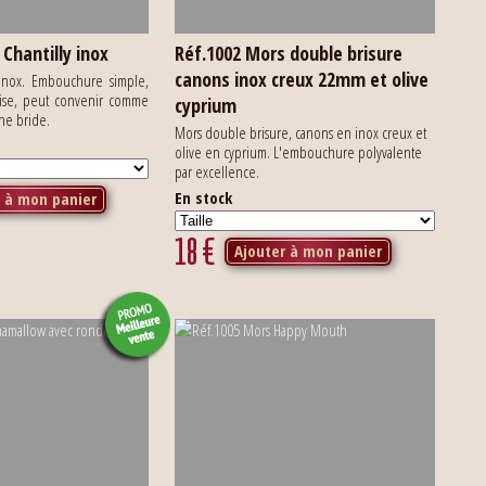
Chantilly inox
Réf.1002 Mors double brisure
canons inox creux 22mm et olive
 inox. Embouchure simple,
cise, peut convenir comme
cyprium
une bride.
Mors double brisure, canons en inox creux et
olive en cyprium. L'embouchure polyvalente
par excellence.
En stock
r à mon panier
18
€
Ajouter à mon panier