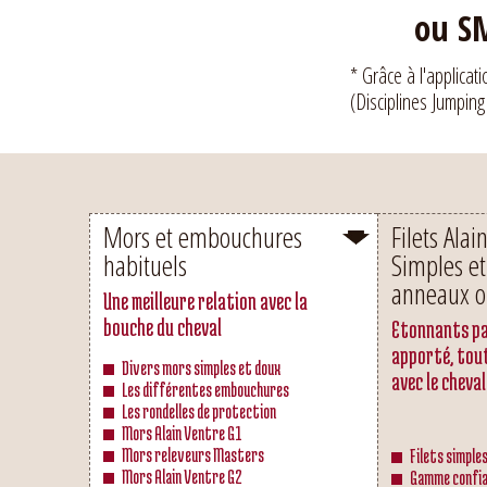
ou SM
* Grâce à l'applicat
(Disciplines Jumping
Mors et embouchures
Filets Alai
habituels
Simples et
anneaux o
Une meilleure relation avec la
bouche du cheval
Etonnants pa
apporté, tou
Divers mors simples et doux
avec le cheval
Les différentes embouchures
Les rondelles de protection
Mors Alain Ventre G1
Mors releveurs Masters
Filets simple
Mors Alain Ventre G2
Gamme confia