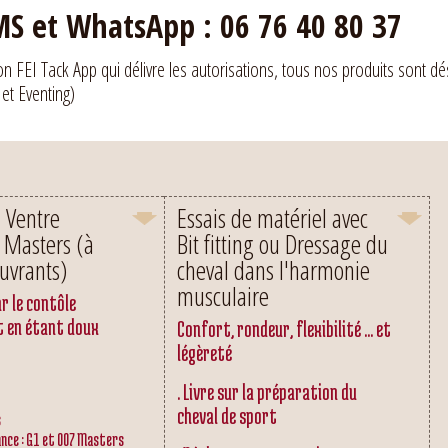
S et WhatsApp : 06 76 40 80 37
ion FEI Tack App qui délivre les autorisations, tous nos produits sont dé
 et Eventing)
n Ventre
Essais de matériel avec
 Masters (à
Bit fitting ou Dressage du
uvrants)
cheval dans l'harmonie
musculaire
r le contôle
t en étant doux
Confort, rondeur, flexibilité ... et
légèreté
. Livre sur la préparation du
cheval de sport
s
nce : G1 et 007 Masters