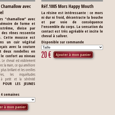
s Chamallow avec
Réf.1005 Mors Happy Mouth
el
La résine est intéressante : ce mors
ni dur ni froid, décontracte la bouche
rs "chamallow" avec
et par voie de conséquence
émoire de forme et
l'ensemble du corps. La sensation du
xtrême, divise par
contact est très agréable et incite le
n des rênes ressentie
cheval à saliver.
.
Cette mousse est
ns un cuir végétal
Disponible sur commande
nçais avec la couture
 et deux rondelles en
20
€
Ajouter à mon panier
 le confort au niveau
.
Le cheval est visiblement
ec la main, ce qui améliore
t plus brillant et les oreilles
tées, les inquiétudes
 à petit et la sérénité
L POUR LES JEUNES
s 4 semaines
er à mon panier