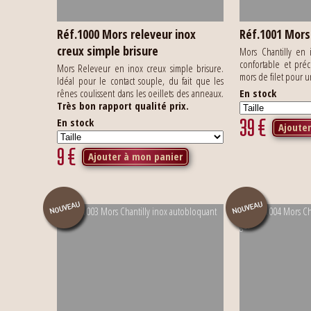
Réf.1000 Mors releveur inox
Réf.1001 Mors 
creux simple brisure
Mors Chantilly en
confortable et pré
Mors Releveur en inox creux simple brisure.
mors de filet pour 
Idéal pour le contact souple, du fait que les
rênes coulissent dans les oeillets des anneaux.
En stock
Très bon rapport qualité prix.
39
€
En stock
Ajoute
9
€
Ajouter à mon panier