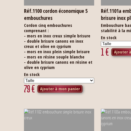
Réf.1100 cordon économique 5
Réf.1101a em
embouchures
brisure inox 
Cordon cinq embouchures
Embouchure bas
comprenant :
stabilité à la m
- mors en inox creux simple brisure
En stock
- double brisure canons en inox
creux et olive en cyprium
1
€
- mors en inox plein simple brisure
Ajouter 
- mors en résine souple blanche
- double brisure canons en résine et
olive en cyprium
En stock
79
€
Ajouter à mon panier