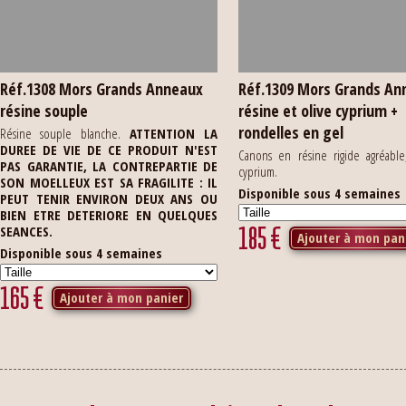
Réf.1308 Mors Grands Anneaux
Réf.1309 Mors Grands An
résine souple
résine et olive cyprium +
rondelles en gel
Résine souple blanche.
ATTENTION LA
DUREE DE VIE DE CE PRODUIT N'EST
Canons en résine rigide agréable
PAS GARANTIE, LA CONTREPARTIE DE
cyprium.
SON MOELLEUX EST SA FRAGILITE : IL
Disponible sous 4 semaines
PEUT TENIR ENVIRON DEUX ANS OU
BIEN ETRE DETERIORE EN QUELQUES
185
€
SEANCES.
Ajouter à mon pan
Disponible sous 4 semaines
165
€
Ajouter à mon panier