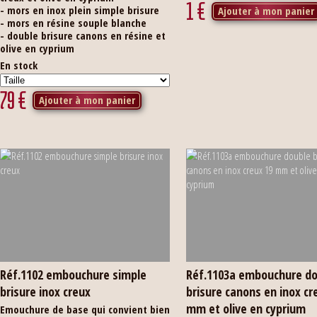
1
€
- mors en inox plein simple brisure
Ajouter à mon panier
- mors en résine souple blanche
- double brisure canons en résine et
olive en cyprium
En stock
79
€
Ajouter à mon panier
Réf.1102 embouchure simple
Réf.1103a embouchure d
brisure inox creux
brisure canons en inox cr
mm et olive en cyprium
Emouchure de base qui convient bien