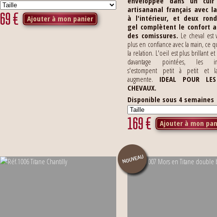
enveloppée dans un cuir
artisananal français avec l
69
€
à l'intérieur, et deux ron
Ajouter à mon panier
gel complètent le confort 
des comissures.
Le cheval est 
plus en confiance avec la main, ce q
la relation. L'oeil est plus brillant et
davantage pointées, les in
s'estompent petit à petit et l
augmente.
IDEAL POUR LES
CHEVAUX.
Disponible sous 4 semaines
169
€
Ajouter à mon pan