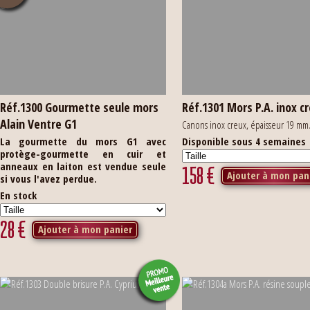
Réf.1300 Gourmette seule mors
Réf.1301 Mors P.A. inox c
Alain Ventre G1
Canons inox creux, épaisseur 19 mm
La gourmette du mors G1 avec
Disponible sous 4 semaines
protège-gourmette en cuir et
anneaux en laiton est vendue seule
158
€
Ajouter à mon pan
si vous l'avez perdue.
En stock
28
€
Ajouter à mon panier