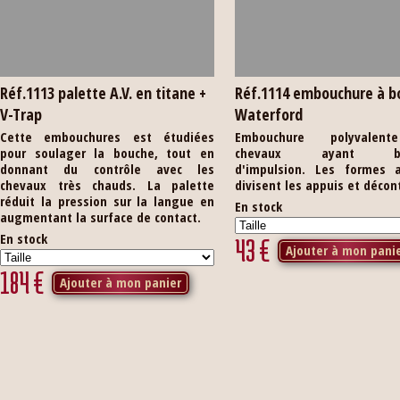
Réf.1113 palette A.V. en titane +
Réf.1114 embouchure à b
V-Trap
Waterford
Cette embouchures est étudiées
Embouchure polyvalen
pour soulager la bouche, tout en
chevaux ayant be
donnant du contrôle avec les
d'impulsion. Les formes a
chevaux très chauds. La palette
divisent les appuis et décon
réduit la pression sur la langue en
En stock
augmentant la surface de contact.
En stock
43
€
Ajouter à mon pani
184
€
Ajouter à mon panier