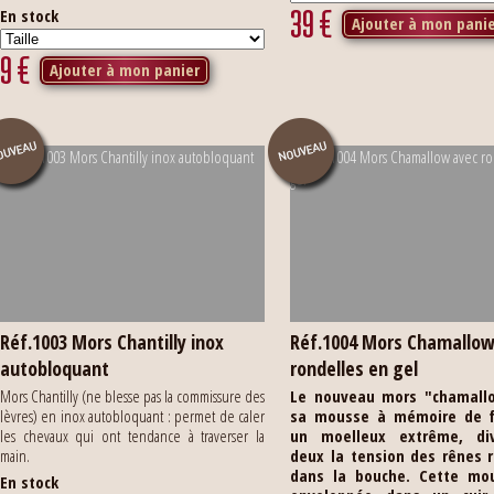
39
€
En stock
Ajouter à mon pani
9
€
Ajouter à mon panier
Réf.1003 Mors Chantilly inox
Réf.1004 Mors Chamallow
autobloquant
rondelles en gel
Mors Chantilly (ne blesse pas la commissure des
Le nouveau mors "chamall
lèvres) en inox autobloquant : permet de caler
sa mousse à mémoire de 
les chevaux qui ont tendance à traverser la
un moelleux extrême, di
main.
deux la tension des rênes 
dans la bouche.
Cette mo
En stock