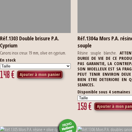
Réf.1303 Double brisure P.A.
Réf.1304a Mors P.A. résin
Cyprium
souple
Canons inox creux 19 mm, olive en cyprium.
Résine souple blanche.
ATTEN
DUREE DE VIE DE CE PRODU
En stock
PAS GARANTIE, LA CONTREP
SON MOELLEUX EST SA FRAGIL
148
€
PEUT TENIR ENVIRON DEUX
Ajouter à mon panier
BIEN ETRE DETERIORE EN 
SEANCES.
Disponible sous 4 semaines
159
€
Ajouter à mon pan