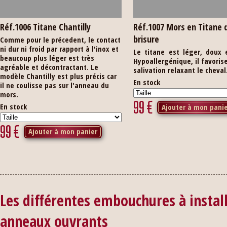
Réf.1006 Titane Chantilly
Réf.1007 Mors en Titane 
brisure
Comme pour le précedent, le contact
ni dur ni froid par rapport à l'inox et
Le titane est léger, doux 
beaucoup plus léger est très
Hypoallergénique, il favorise
agréable et décontractant. Le
salivation relaxant le cheval
modèle Chantilly est plus précis car
En stock
il ne coulisse pas sur l'anneau du
mors.
99
€
En stock
Ajouter à mon pani
99
€
Ajouter à mon panier
Les différentes embouchures à instal
anneaux ouvrants