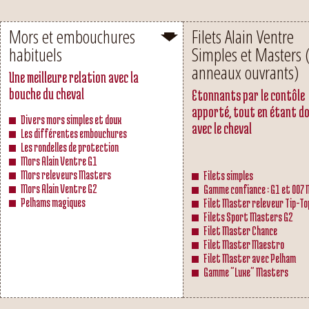
Mors et embouchures
Filets Alain Ventre
habituels
Simples et Masters 
anneaux ouvrants)
Une meilleure relation avec la
bouche du cheval
Etonnants par le contôle
apporté, tout en étant d
Divers mors simples et doux
avec le cheval
Les différentes embouchures
Les rondelles de protection
Mors Alain Ventre G1
Mors releveurs Masters
Filets simples
Mors Alain Ventre G2
Gamme confiance : G1 et 007
Pelhams magiques
Filet Master releveur Tip-To
Filets Sport Masters G2
Filet Master Chance
Filet Master Maestro
Filet Master avec Pelham
Gamme "Luxe" Masters