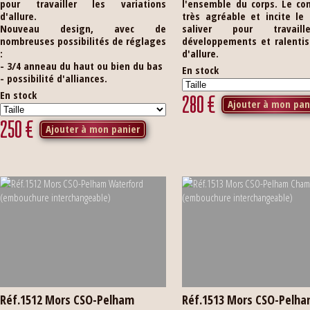
pour travailler les variations
l'ensemble du corps. Le co
d'allure.
très agréable et incite le
Nouveau design, avec de
saliver pour travail
nombreuses possibilités de réglages
développements et ralenti
:
d'allure.
- 3/4 anneau du haut ou bien du bas
En stock
- possibilité d'alliances.
En stock
280
€
Ajouter à mon pan
250
€
Ajouter à mon panier
Réf.1512 Mors CSO-Pelham
Réf.1513 Mors CSO-Pelh