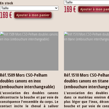
En stock
169
€
Ajouter à mon pan
169
€
Ajouter à mon panier
Réf.1509 Mors CSO-Pelham
Réf.1510 Mors CSO-Pelh
doubles canons en inox
doubles canons en titane
(embouchure interchangeable)
(embouchure interchang
L'association des doubles canons
L'association des doubles
décontracte la bouche et par voie de
dans ce matériau environ d
conséquence l'ensemble du corps. Le
plus léger que l'inox, décon
contact incite le cheval à saliver
bouche et par voie de con