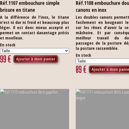
Réf.1107 embouchure simple
Réf.1108 embouchure dou
brisure en titane
canons en inox
A la différence de l'inox, le titane
Les doubles canons permett
n'est ni dur ni froid et beaucoup plus
facilement en bougeant le
léger. Il est donc mieux accepté et
sur les rênes d'avoir la c
permet un contact davantage précis
mâchoire. Et par conséq
et moelleux.
meilleur travail du d
passages de la posture dé
En stock
la posture rassemblée.
En stock
99
€
Ajouter à mon panier
89
€
Ajouter à mon panie