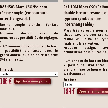
Réf.1503 Mors CSO/Pelham
Réf.1504 Mors CSO/Pelh
résine souple (embouchure
double brisure résine + ol
interchangeable)
cyprium (embouchure
interchangeable)
Résine souple blanche. Contact
moelleux.
Mors très agréable pour la
Nouveau design, avec de
cheval-cavalier, avec ses 
nombreuses possibilités de réglages
résine et l'olive en cyp
:
facilitent la salivation.
- 3/4 anneau du haut ou bien du bas
Nouveau design, a
- possibilité d'alliances avec le
nombreuses possibilités de
grand anneau ou bien entre les deux
:
3/4 d'anneaux.
- 3/4 anneau du haut ou bie
- possibilité d'alliances
En stock
grand anneau ou bien entre
3/4 d'anneaux.
186
€
En stock
Ajouter à mon panier
189
€
Ajouter à mon pan