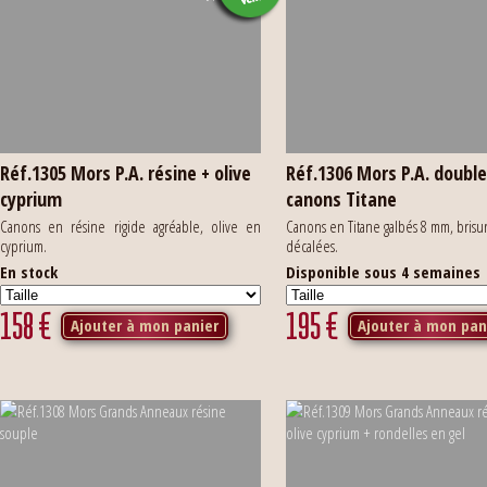
Réf.1305 Mors P.A. résine + olive
Réf.1306 Mors P.A. doubl
cyprium
canons Titane
Canons en résine rigide agréable, olive en
Canons en Titane galbés 8 mm, brisu
cyprium.
décalées.
En stock
Disponible sous 4 semaines
158
€
195
€
Ajouter à mon panier
Ajouter à mon pan