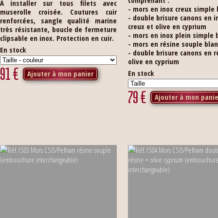
comprenant :
À installer sur tous filets avec
- mors en inox creux simple 
muserolle croisée. Coutures cuir
- double brisure canons en i
renforcées, sangle qualité marine
creux et olive en cyprium
très résistante, boucle de fermeture
- mors en inox plein simple 
clipsable en inox. Protection en cuir.
- mors en résine souple bla
En stock
- double brisure canons en r
olive en cyprium
91
€
En stock
Ajouter à mon panier
79
€
Ajouter à mon panie