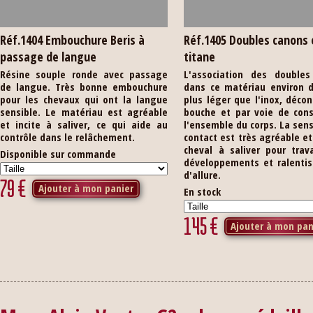
Réf.1404 Embouchure Beris à
Réf.1405 Doubles canons 
passage de langue
titane
Résine souple ronde avec passage
L'association des doubles
de langue. Très bonne embouchure
dans ce matériau environ d
pour les chevaux qui ont la langue
plus léger que l'inox, décon
sensible. Le matériau est agréable
bouche et par voie de con
et incite à saliver, ce qui aide au
l'ensemble du corps. La sen
contrôle dans le relâchement.
contact est très agréable et 
cheval à saliver pour trava
Disponible sur commande
développements et ralenti
d'allure.
79
€
Ajouter à mon panier
En stock
145
€
Ajouter à mon pan