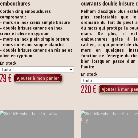
embouchures
ouvrants double brisure 
Cordon cinq embouchures
Pelham classique plus esth
comprenant :
plus confortable que le
- mors en inox creux simple brisure
ordinaire du fait du pivot 
- double brisure canons en inox
du mors qui protège la bou
creux et olive en cyprium
main. De plus, il est
- mors en inox plein simple brisure
embouchures grâce à la 
- mors en résine souple blanche
cachée, ce qui permet de c
- double brisure canons en résine et
mors en quelques inst
olive en cyprium
fonction de l'énergie du chev
bien lorsqu'on passe d'un 
En stock
l'autre.
En stock
79
€
Ajouter à mon panier
220
€
Ajouter à mon pan