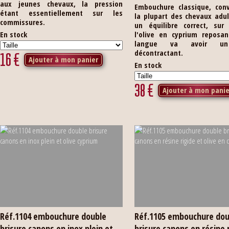
aux jeunes chevaux, la pression
Embouchure classique, con
étant essentiellement sur les
la plupart des chevaux adu
commissures.
un équilibre correct, sur 
En stock
l'olive en cyprium reposan
langue va avoir un
décontractant.
16
€
Ajouter à mon panier
En stock
38
€
Ajouter à mon panie
Réf.1104 embouchure double
Réf.1105 embouchure dou
brisure canons en inox plein et
brisure canons en résine 