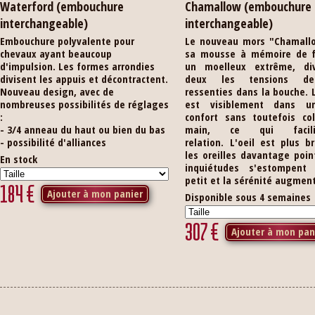
Waterford (embouchure
Chamallow (embouchure
interchangeable)
interchangeable)
Embouchure polyvalente pour
Le nouveau mors "Chamall
chevaux ayant beaucoup
sa mousse à mémoire de 
d'impulsion. Les formes arrondies
un moelleux extrême, di
divisent les appuis et décontractent.
deux les tensions de
Nouveau design, avec de
ressenties dans la bouche. 
nombreuses possibilités de réglages
est visiblement dans u
:
confort sans toutefois col
- 3/4 anneau du haut ou bien du bas
main, ce qui facil
- possibilité d'alliances
relation. L'oeil est plus br
les oreilles davantage poin
En stock
inquiétudes s'estompent
petit et la sérénité augmen
184
€
Ajouter à mon panier
Disponible sous 4 semaines
307
€
Ajouter à mon pan