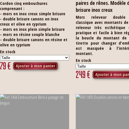
paires de rênes. Modèle 
Cordon cinq embouchures
comprenant :
brisure inox creux
- mors en inox creux simple brisure
Mors releveur double 
- double brisure canons en inox
classique avec montants de 
creux et olive en cyprium
releveur très esthétique 
- mors en inox plein simple brisure
pratique et facile à bien ré
- mors en résine souple blanche
la boucle du montant de f
- double brisure canons en résine et
tirette pour changer d'em
olive en cyprium
est masquée à l'intér
En stock
montant.
En stock
79
€
Ajouter à mon panier
249
€
Ajouter à mon pan