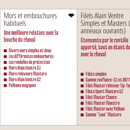
Mors et embouchures
Filets Alain Ventre
habituels
Simples et Masters 
anneaux ouvrants)
Une meilleure relation avec la
bouche du cheval
Etonnants par le contôle
apporté, tout en étant d
Divers mors simples et doux
avec le cheval
Les différentes embouchures
Les rondelles de protection
Mors Alain Ventre G1
Mors releveurs Masters
Filets simples
Mors Alain Ventre G2
Gamme confiance : G1 et 007
Pelhams magiques
Filet Master releveur Tip-To
Filets Sport Masters G2
Filet Master Chance
Filet Master Maestro
Filet Master avec Pelham
Gamme "Luxe" Masters