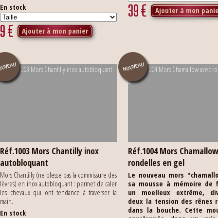
39
€
En stock
Ajouter à mon pani
9
€
Ajouter à mon panier
Réf.1003 Mors Chantilly inox
Réf.1004 Mors Chamallow
autobloquant
rondelles en gel
Mors Chantilly (ne blesse pas la commissure des
Le nouveau mors "chamall
lèvres) en inox autobloquant : permet de caler
sa mousse à mémoire de 
les chevaux qui ont tendance à traverser la
un moelleux extrême, di
main.
deux la tension des rênes 
dans la bouche.
Cette mo
En stock