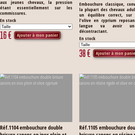
aux jeunes chevaux, la pression
Embouchure classique, con
étant essentiellement sur les
la plupart des chevaux adu
commissures.
un équilibre correct, sur 
En stock
l'olive en cyprium reposan
langue va avoir un
décontractant.
16
€
Ajouter à mon panier
En stock
38
€
Ajouter à mon panie
Réf.1104 embouchure double
Réf.1105 embouchure dou
brisure canons en inox plein et
brisure canons en résine 