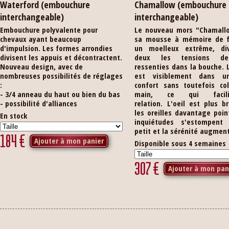
Waterford (embouchure
Chamallow (embouchure
interchangeable)
interchangeable)
Embouchure polyvalente pour
Le nouveau mors "Chamall
chevaux ayant beaucoup
sa mousse à mémoire de 
d'impulsion. Les formes arrondies
un moelleux extrême, di
divisent les appuis et décontractent.
deux les tensions de
Nouveau design, avec de
ressenties dans la bouche. 
nombreuses possibilités de réglages
est visiblement dans u
:
confort sans toutefois col
- 3/4 anneau du haut ou bien du bas
main, ce qui facil
- possibilité d'alliances
relation. L'oeil est plus br
les oreilles davantage poin
En stock
inquiétudes s'estompent
petit et la sérénité augmen
184
€
Ajouter à mon panier
Disponible sous 4 semaines
307
€
Ajouter à mon pan