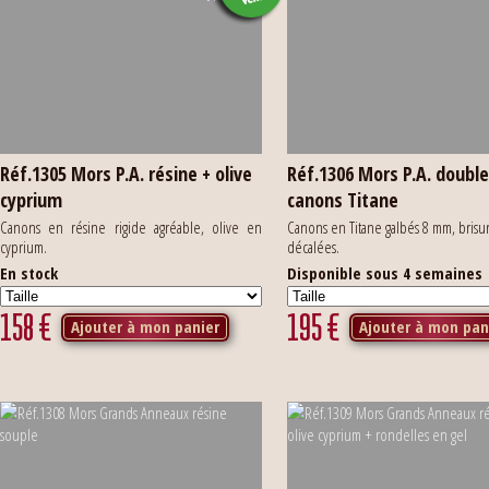
Réf.1305 Mors P.A. résine + olive
Réf.1306 Mors P.A. doubl
cyprium
canons Titane
Canons en résine rigide agréable, olive en
Canons en Titane galbés 8 mm, brisu
cyprium.
décalées.
En stock
Disponible sous 4 semaines
158
€
195
€
Ajouter à mon panier
Ajouter à mon pan