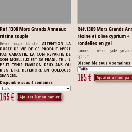
Réf.1308 Mors Grands Anneaux
Réf.1309 Mors Grands An
résine souple
résine et olive cyprium +
rondelles en gel
Résine souple blanche.
ATTENTION LA
DUREE DE VIE DE CE PRODUIT N'EST
Canons en résine rigide agréable
PAS GARANTIE, LA CONTREPARTIE DE
cyprium.
SON MOELLEUX EST SA FRAGILITE : IL
Disponible sous 4 semaines
PEUT TENIR ENVIRON DEUX ANS OU
BIEN ETRE DETERIORE EN QUELQUES
185
€
SEANCES.
Ajouter à mon pan
Disponible sous 4 semaines
165
€
Ajouter à mon panier