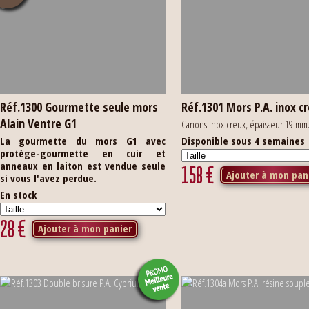
Réf.1300 Gourmette seule mors
Réf.1301 Mors P.A. inox c
Alain Ventre G1
Canons inox creux, épaisseur 19 mm
La gourmette du mors G1 avec
Disponible sous 4 semaines
protège-gourmette en cuir et
anneaux en laiton est vendue seule
158
€
Ajouter à mon pan
si vous l'avez perdue.
En stock
28
€
Ajouter à mon panier