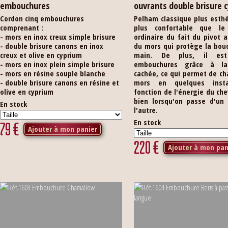
embouchures
ouvrants double brisure 
Cordon cinq embouchures
Pelham classique plus esth
comprenant :
plus confortable que le
- mors en inox creux simple brisure
ordinaire du fait du pivot 
- double brisure canons en inox
du mors qui protège la bou
creux et olive en cyprium
main. De plus, il est
- mors en inox plein simple brisure
embouchures grâce à la 
- mors en résine souple blanche
cachée, ce qui permet de c
- double brisure canons en résine et
mors en quelques inst
olive en cyprium
fonction de l'énergie du chev
bien lorsqu'on passe d'un 
En stock
l'autre.
En stock
79
€
Ajouter à mon panier
220
€
Ajouter à mon pan