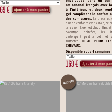
enveloppée dans un cuir
artisananal français avec l
69
€
à l'intérieur, et deux ron
Ajouter à mon panier
gel complètent le confort 
des comissures.
Le cheval est 
plus en confiance avec la main, ce q
la relation. L'oeil est plus brillant et
davantage pointées, les in
s'estompent petit à petit et l
augmente.
IDEAL POUR LES
CHEVAUX.
Disponible sous 4 semaines
169
€
Ajouter à mon pan