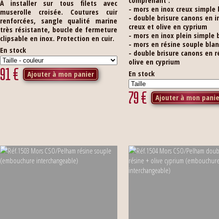
comprenant :
À installer sur tous filets avec
- mors en inox creux simple 
muserolle croisée. Coutures cuir
- double brisure canons en i
renforcées, sangle qualité marine
creux et olive en cyprium
très résistante, boucle de fermeture
- mors en inox plein simple 
clipsable en inox. Protection en cuir.
- mors en résine souple bla
En stock
- double brisure canons en r
olive en cyprium
91
€
En stock
Ajouter à mon panier
79
€
Ajouter à mon panie