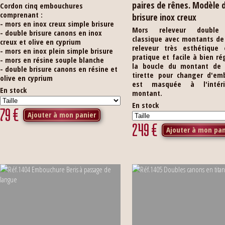
paires de rênes. Modèle 
Cordon cinq embouchures
comprenant :
brisure inox creux
- mors en inox creux simple brisure
Mors releveur double 
- double brisure canons en inox
classique avec montants de 
creux et olive en cyprium
releveur très esthétique 
- mors en inox plein simple brisure
pratique et facile à bien ré
- mors en résine souple blanche
la boucle du montant de f
- double brisure canons en résine et
tirette pour changer d'em
olive en cyprium
est masquée à l'intér
En stock
montant.
En stock
79
€
Ajouter à mon panier
249
€
Ajouter à mon pan