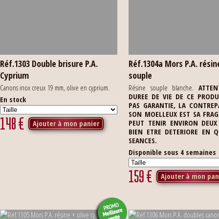
Réf.1303 Double brisure P.A.
Réf.1304a Mors P.A. résin
Cyprium
souple
Canons inox creux 19 mm, olive en cyprium.
Résine souple blanche.
ATTEN
DUREE DE VIE DE CE PRODU
En stock
PAS GARANTIE, LA CONTREP
SON MOELLEUX EST SA FRAGIL
148
€
PEUT TENIR ENVIRON DEUX
Ajouter à mon panier
BIEN ETRE DETERIORE EN 
SEANCES.
Disponible sous 4 semaines
159
€
Ajouter à mon pan