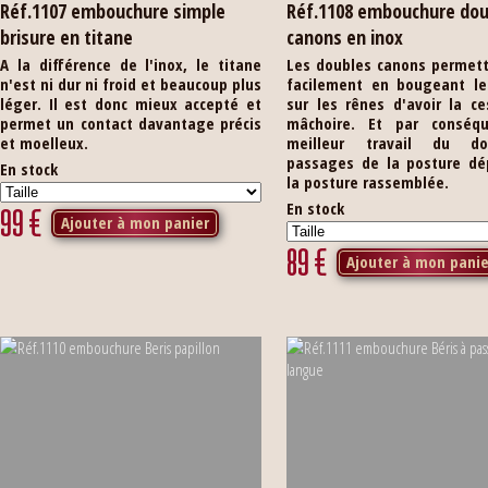
Réf.1107 embouchure simple
Réf.1108 embouchure dou
brisure en titane
canons en inox
A la différence de l'inox, le titane
Les doubles canons permett
n'est ni dur ni froid et beaucoup plus
facilement en bougeant le
léger. Il est donc mieux accepté et
sur les rênes d'avoir la c
permet un contact davantage précis
mâchoire. Et par conséq
et moelleux.
meilleur travail du d
passages de la posture dé
En stock
la posture rassemblée.
En stock
99
€
Ajouter à mon panier
89
€
Ajouter à mon panie