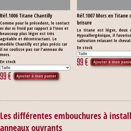
Réf.1006 Titane Chantilly
Réf.1007 Mors en Titane 
brisure
Comme pour le précedent, le contact
ni dur ni froid par rapport à l'inox et
Le titane est léger, doux 
beaucoup plus léger est très
Hypoallergénique, il favorise
agréable et décontractant. Le
salivation relaxant le cheval
modèle Chantilly est plus précis car
En stock
il ne coulisse pas sur l'anneau du
mors.
99
€
En stock
Ajouter à mon pani
99
€
Ajouter à mon panier
Les différentes embouchures à instal
anneaux ouvrants