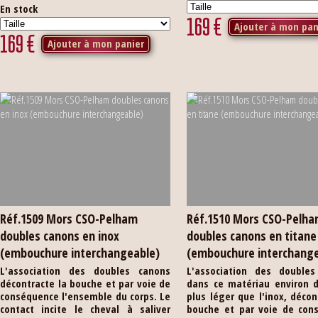
En stock
169
€
Ajouter à mon pan
169
€
Ajouter à mon panier
Réf.1509 Mors CSO-Pelham
Réf.1510 Mors CSO-Pelh
doubles canons en inox
doubles canons en titane
(embouchure interchangeable)
(embouchure interchang
L'association des doubles canons
L'association des doubles
décontracte la bouche et par voie de
dans ce matériau environ d
conséquence l'ensemble du corps. Le
plus léger que l'inox, décon
contact incite le cheval à saliver
bouche et par voie de con