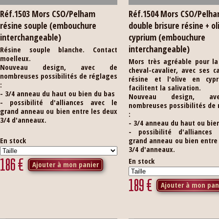
Réf.1503 Mors CSO/Pelham
Réf.1504 Mors CSO/Pelh
résine souple (embouchure
double brisure résine + ol
interchangeable)
cyprium (embouchure
interchangeable)
Résine souple blanche. Contact
moelleux.
Mors très agréable pour la
Nouveau design, avec de
cheval-cavalier, avec ses 
nombreuses possibilités de réglages
résine et l'olive en cyp
:
facilitent la salivation.
- 3/4 anneau du haut ou bien du bas
Nouveau design, a
- possibilité d'alliances avec le
nombreuses possibilités de
grand anneau ou bien entre les deux
:
3/4 d'anneaux.
- 3/4 anneau du haut ou bie
- possibilité d'alliances
En stock
grand anneau ou bien entre
3/4 d'anneaux.
186
€
En stock
Ajouter à mon panier
189
€
Ajouter à mon pan