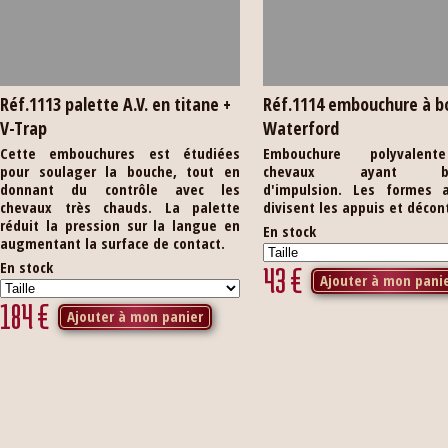
Réf.1113 palette A.V. en titane +
Réf.1114 embouchure à b
V-Trap
Waterford
Cette embouchures est étudiées
Embouchure polyvalen
pour soulager la bouche, tout en
chevaux ayant be
donnant du contrôle avec les
d'impulsion. Les formes a
chevaux très chauds. La palette
divisent les appuis et décon
réduit la pression sur la langue en
En stock
augmentant la surface de contact.
En stock
43
€
Ajouter à mon pani
184
€
Ajouter à mon panier