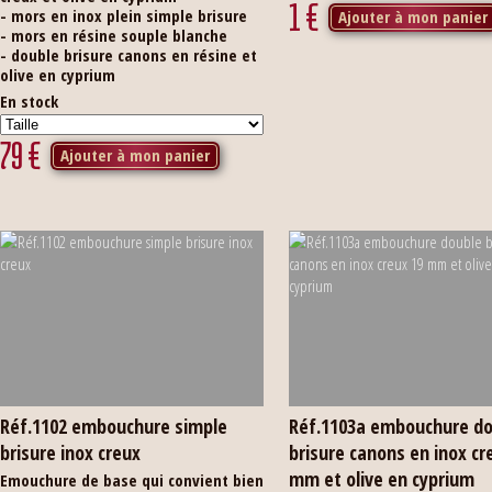
1
€
- mors en inox plein simple brisure
Ajouter à mon panier
- mors en résine souple blanche
- double brisure canons en résine et
olive en cyprium
En stock
79
€
Ajouter à mon panier
Réf.1102 embouchure simple
Réf.1103a embouchure d
brisure inox creux
brisure canons en inox cr
mm et olive en cyprium
Emouchure de base qui convient bien