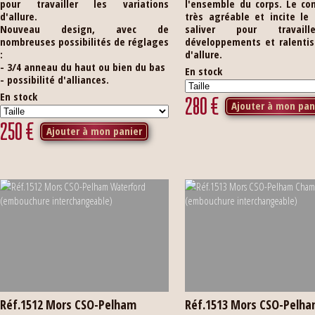
pour travailler les variations
l'ensemble du corps. Le co
d'allure.
très agréable et incite le
Nouveau design, avec de
saliver pour travail
nombreuses possibilités de réglages
développements et ralenti
:
d'allure.
- 3/4 anneau du haut ou bien du bas
En stock
- possibilité d'alliances.
En stock
280
€
Ajouter à mon pan
250
€
Ajouter à mon panier
Réf.1512 Mors CSO-Pelham
Réf.1513 Mors CSO-Pelh