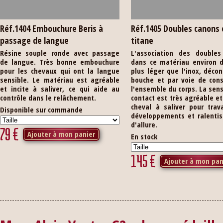
Réf.1404 Embouchure Beris à
Réf.1405 Doubles canons 
passage de langue
titane
Résine souple ronde avec passage
L'association des doubles
de langue. Très bonne embouchure
dans ce matériau environ d
pour les chevaux qui ont la langue
plus léger que l'inox, décon
sensible. Le matériau est agréable
bouche et par voie de con
et incite à saliver, ce qui aide au
l'ensemble du corps. La sen
contrôle dans le relâchement.
contact est très agréable et 
cheval à saliver pour trava
Disponible sur commande
développements et ralenti
d'allure.
79
€
Ajouter à mon panier
En stock
145
€
Ajouter à mon pan