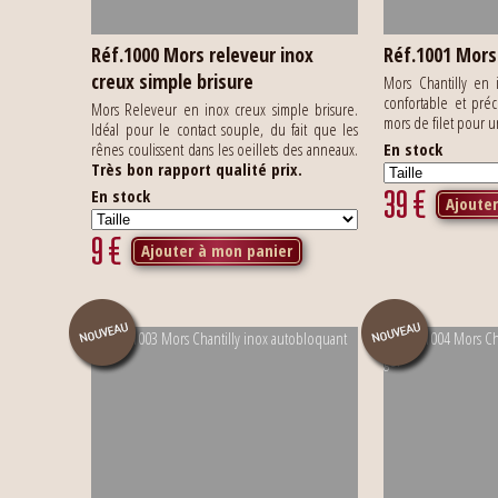
Réf.1000 Mors releveur inox
Réf.1001 Mors 
creux simple brisure
Mors Chantilly en
confortable et pré
Mors Releveur en inox creux simple brisure.
mors de filet pour 
Idéal pour le contact souple, du fait que les
rênes coulissent dans les oeillets des anneaux.
En stock
Très bon rapport qualité prix.
39
€
En stock
Ajoute
9
€
Ajouter à mon panier