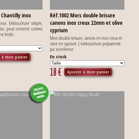
Chantilly inox
Réf.1002 Mors double brisure
canons inox creux 22mm et olive
 inox. Embouchure simple,
cise, peut convenir comme
cyprium
une bride.
Mors double brisure, canons en inox creux et
olive en cyprium. L'embouchure polyvalente
par excellence.
En stock
r à mon panier
18
€
Ajouter à mon panier