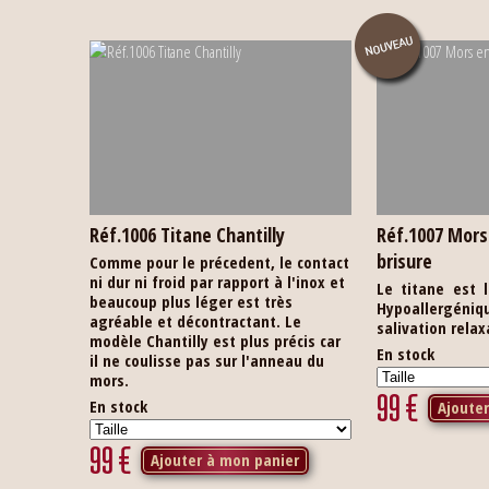
Réf.1006 Titane Chantilly
Réf.1007 Mors
brisure
Comme pour le précedent, le contact
ni dur ni froid par rapport à l'inox et
Le titane est 
beaucoup plus léger est très
Hypoallergénique
agréable et décontractant. Le
salivation relax
modèle Chantilly est plus précis car
En stock
il ne coulisse pas sur l'anneau du
mors.
99
€
En stock
Ajoute
99
€
Ajouter à mon panier