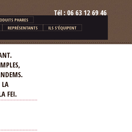
Tél : 06 63 12 69 46
E-mail : alain.ventre@orange.fr
ODUITS PHARES
REPRÉSENTANTS
ILS S'ÉQUIPENT
ANT.
MPLES,
ANDEMS.
 LA
 FEI.