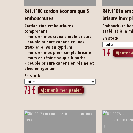
Réf.1100 cordon économique 5
Réf.1101a em
embouchures
brisure inox 
Cordon cinq embouchures
Embouchure bas
comprenant :
stabilité à la m
- mors en inox creux simple brisure
En stock
- double brisure canons en inox
creux et olive en cyprium
1
€
- mors en inox plein simple brisure
Ajouter 
- mors en résine souple blanche
- double brisure canons en résine et
olive en cyprium
En stock
79
€
Ajouter à mon panier