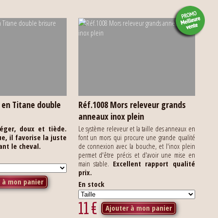
 en Titane double
Réf.1008 Mors releveur grands
anneaux inox plein
léger, doux et tiède.
Le système releveur et la taille des anneaux en
, il favorise la juste
font un mors qui procure une grande qualité
ant le cheval.
de connexion avec la bouche, et l'inox plein
permet d'être précis et d'avoir une mise en
main stable.
Excellent rapport qualité
prix.
r à mon panier
En stock
11
€
Ajouter à mon panier