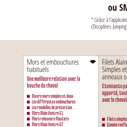
ou SM
* Grâce à l'applicat
(Disciplines Jumping
Mors et embouchures
Filets Alai
habituels
Simples et
anneaux o
Une meilleure relation avec la
bouche du cheval
Etonnants pa
apporté, tou
Divers mors simples et doux
avec le cheval
Les différentes embouchures
Les rondelles de protection
Mors Alain Ventre G1
Mors releveurs Masters
Filets simple
Mors Alain Ventre G2
Gamme confia