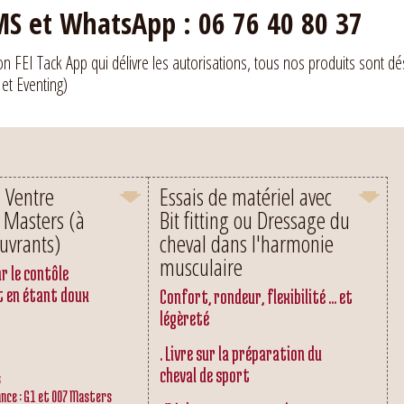
S et WhatsApp : 06 76 40 80 37
ion FEI Tack App qui délivre les autorisations, tous nos produits sont dé
 et Eventing)
n Ventre
Essais de matériel avec
 Masters (à
Bit fitting ou Dressage du
uvrants)
cheval dans l'harmonie
musculaire
r le contôle
t en étant doux
Confort, rondeur, flexibilité ... et
légèreté
. Livre sur la préparation du
cheval de sport
s
nce : G1 et 007 Masters