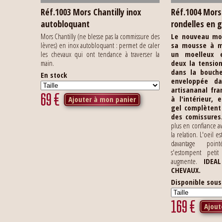
Réf.1003 Mors Chantilly inox
Réf.1004 Mor
autobloquant
rondelles en g
Mors Chantilly (ne blesse pas la commissure des
Le nouveau mo
lèvres) en inox autobloquant : permet de caler
sa mousse à m
les chevaux qui ont tendance à traverser la
un moelleux e
main.
deux la tensio
dans la bouche
En stock
enveloppée da
artisananal fra
69
€
à l'intérieur,
Ajouter à mon panier
gel complètent
des comissures
plus en confiance av
la relation. L'oeil es
davantage poin
s'estompent petit
augmente.
IDEA
CHEVAUX.
Disponible sou
169
€
Ajout