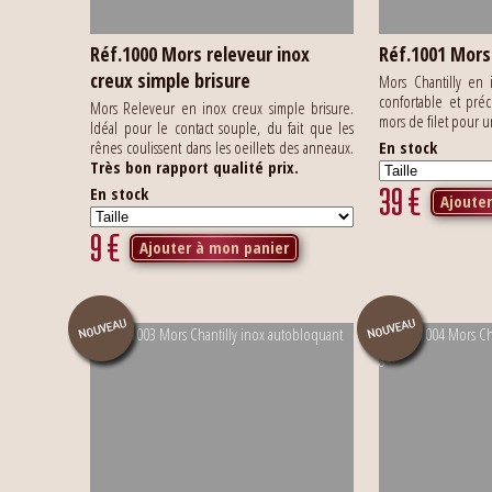
Réf.1000 Mors releveur inox
Réf.1001 Mors 
creux simple brisure
Mors Chantilly en
confortable et pré
Mors Releveur en inox creux simple brisure.
mors de filet pour 
Idéal pour le contact souple, du fait que les
rênes coulissent dans les oeillets des anneaux.
En stock
Très bon rapport qualité prix.
39
€
En stock
Ajoute
9
€
Ajouter à mon panier