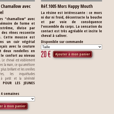
s Chamallow avec
Réf.1005 Mors Happy Mouth
el
La résine est intéressante : ce mors
ni dur ni froid, décontracte la bouche
rs "chamallow" avec
et par voie de conséquence
émoire de forme et
l'ensemble du corps. La sensation du
xtrême, divise par
contact est très agréable et incite le
n des rênes ressentie
cheval à saliver.
.
Cette mousse est
ns un cuir végétal
Disponible sur commande
nçais avec la couture
 et deux rondelles en
20
€
Ajouter à mon panier
 le confort au niveau
.
Le cheval est visiblement
ec la main, ce qui améliore
t plus brillant et les oreilles
tées, les inquiétudes
 à petit et la sérénité
L POUR LES JEUNES
s 4 semaines
er à mon panier