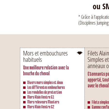
ou SM
* Grâce à l'applicat
(Disciplines Jumping
Mors et embouchures
Filets Alai
habituels
Simples et
anneaux o
Une meilleure relation avec la
bouche du cheval
Etonnants pa
apporté, tou
Divers mors simples et doux
avec le cheval
Les différentes embouchures
Les rondelles de protection
Mors Alain Ventre G1
Mors releveurs Masters
Filets simple
Mors Alain Ventre G2
Gamme confia