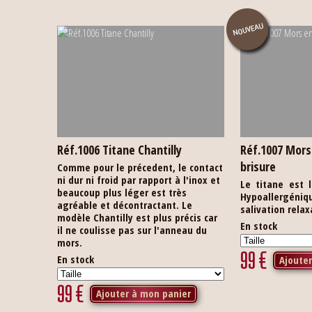
Réf.1006 Titane Chantilly
Réf.1007 Mors
brisure
Comme pour le précedent, le contact
ni dur ni froid par rapport à l'inox et
Le titane est 
beaucoup plus léger est très
Hypoallergénique
agréable et décontractant. Le
salivation relax
modèle Chantilly est plus précis car
En stock
il ne coulisse pas sur l'anneau du
mors.
99
€
En stock
Ajoute
99
€
Ajouter à mon panier