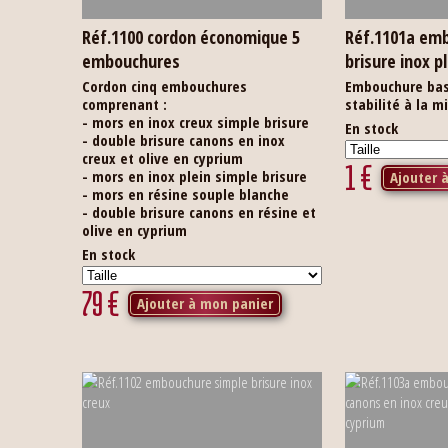
Réf.1100 cordon économique 5
Réf.1101a em
embouchures
brisure inox 
Cordon cinq embouchures
Embouchure bas
comprenant :
stabilité à la m
- mors en inox creux simple brisure
En stock
- double brisure canons en inox
creux et olive en cyprium
1
€
- mors en inox plein simple brisure
Ajouter 
- mors en résine souple blanche
- double brisure canons en résine et
olive en cyprium
En stock
79
€
Ajouter à mon panier