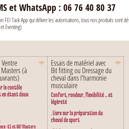
S et WhatsApp : 06 76 40 80 37
ion FEI Tack App qui délivre les autorisations, tous nos produits sont dé
 et Eventing)
n Ventre
Essais de matériel avec
 Masters (à
Bit fitting ou Dressage du
uvrants)
cheval dans l'harmonie
musculaire
r le contôle
t en étant doux
Confort, rondeur, flexibilité ... et
légèreté
. Livre sur la préparation du
cheval de sport
s
nce : G1 et 007 Masters