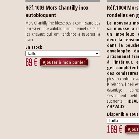
Réf.1003 Mors Chantilly inox
Réf.1004 Mor
autobloquant
rondelles en g
Mors Chantilly (ne blesse pas la commissure des
Le nouveau mo
lèvres) en inox autobloquant : permet de caler
sa mousse à m
les chevaux qui ont tendance à traverser la
un moelleux e
main.
deux la tensio
dans la bouche
En stock
enveloppée da
artisananal fra
69
€
à l'intérieur,
Ajouter à mon panier
gel complètent
des comissures
plus en confiance av
la relation. L'oeil es
davantage poin
s'estompent petit
augmente.
IDEA
CHEVAUX.
Disponible sou
169
€
Ajout