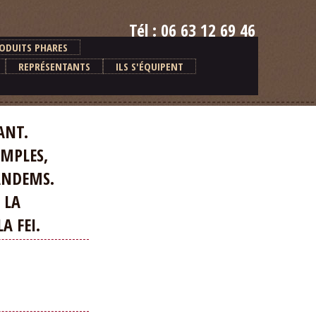
Tél : 06 63 12 69 46
E-mail : alain.ventre@orange.fr
ODUITS PHARES
REPRÉSENTANTS
ILS S'ÉQUIPENT
ANT.
MPLES,
ANDEMS.
 LA
 FEI.