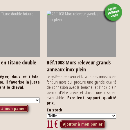
 en Titane double
Réf.1008 Mors releveur grands
anneaux inox plein
léger, doux et tiède.
Le système releveur et la taille des anneaux en
, il favorise la juste
font un mors qui procure une grande qualité
ant le cheval.
de connexion avec la bouche, et l'inox plein
permet d'être précis et d'avoir une mise en
main stable.
Excellent rapport qualité
prix.
r à mon panier
En stock
11
€
Ajouter à mon panier