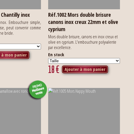
Chantilly inox
Réf.1002 Mors double brisure
canons inox creux 22mm et olive
 inox. Embouchure simple,
cise, peut convenir comme
cyprium
une bride.
Mors double brisure, canons en inox creux et
olive en cyprium. L'embouchure polyvalente
par excellence.
En stock
r à mon panier
18
€
Ajouter à mon panier