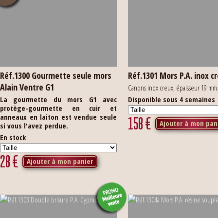
Réf.1300 Gourmette seule mors
Réf.1301 Mors P.A. inox c
Alain Ventre G1
Canons inox creux, épaisseur 19 mm
La gourmette du mors G1 avec
Disponible sous 4 semaines
protège-gourmette en cuir et
anneaux en laiton est vendue seule
158
€
Ajouter à mon pan
si vous l'avez perdue.
En stock
28
€
Ajouter à mon panier