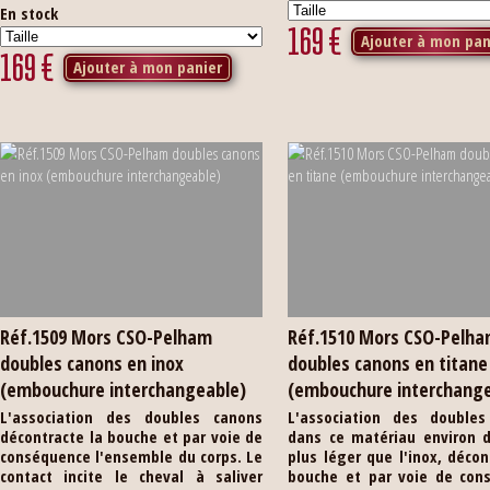
En stock
169
€
Ajouter à mon pan
169
€
Ajouter à mon panier
Réf.1509 Mors CSO-Pelham
Réf.1510 Mors CSO-Pelh
doubles canons en inox
doubles canons en titane
(embouchure interchangeable)
(embouchure interchang
L'association des doubles canons
L'association des doubles
décontracte la bouche et par voie de
dans ce matériau environ d
conséquence l'ensemble du corps. Le
plus léger que l'inox, décon
contact incite le cheval à saliver
bouche et par voie de con