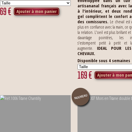
enveloppée dans un cuir
artisananal français avec l
69
€
à l'intérieur, et deux ron
Ajouter à mon panier
gel complètent le confort 
des comissures.
Le cheval est 
plus en confiance avec la main, ce q
la relation. L'oeil est plus brillant et
davantage pointées, les in
s'estompent petit à petit et l
augmente.
IDEAL POUR LES
CHEVAUX.
Disponible sous 4 semaines
169
€
Ajouter à mon pan