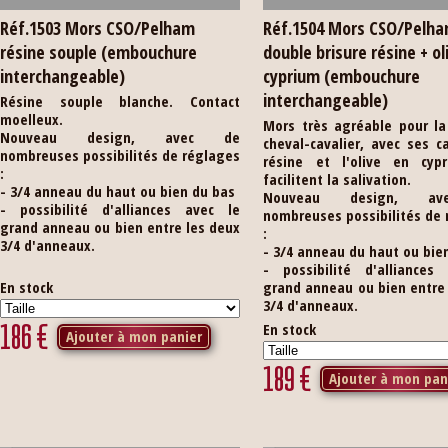
Réf.1503 Mors CSO/Pelham
Réf.1504 Mors CSO/Pelh
résine souple (embouchure
double brisure résine + ol
interchangeable)
cyprium (embouchure
interchangeable)
Résine souple blanche. Contact
moelleux.
Mors très agréable pour la
Nouveau design, avec de
cheval-cavalier, avec ses 
nombreuses possibilités de réglages
résine et l'olive en cyp
:
facilitent la salivation.
- 3/4 anneau du haut ou bien du bas
Nouveau design, a
- possibilité d'alliances avec le
nombreuses possibilités de
grand anneau ou bien entre les deux
:
3/4 d'anneaux.
- 3/4 anneau du haut ou bie
- possibilité d'alliances
En stock
grand anneau ou bien entre
3/4 d'anneaux.
186
€
En stock
Ajouter à mon panier
189
€
Ajouter à mon pan