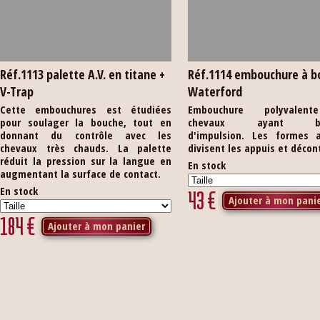
Réf.1113 palette A.V. en titane +
Réf.1114 embouchure à b
V-Trap
Waterford
Cette embouchures est étudiées
Embouchure polyvalen
pour soulager la bouche, tout en
chevaux ayant be
donnant du contrôle avec les
d'impulsion. Les formes a
chevaux très chauds. La palette
divisent les appuis et décon
réduit la pression sur la langue en
En stock
augmentant la surface de contact.
En stock
43
€
Ajouter à mon pani
184
€
Ajouter à mon panier