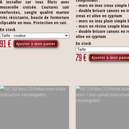
comprenant :
À installer sur tous filets avec
- mors en inox creux simple 
muserolle croisée. Coutures cuir
- double brisure canons en i
renforcées, sangle qualité marine
creux et olive en cyprium
très résistante, boucle de fermeture
- mors en inox plein simple 
clipsable en inox. Protection en cuir.
- mors en résine souple bla
En stock
- double brisure canons en r
olive en cyprium
91
€
En stock
Ajouter à mon panier
79
€
Ajouter à mon panie