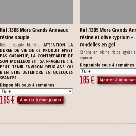
Réf.1308 Mors Grands Anneaux
Réf.1309 Mors Grands An
résine souple
résine et olive cyprium +
rondelles en gel
Résine souple blanche.
ATTENTION LA
DUREE DE VIE DE CE PRODUIT N'EST
Canons en résine rigide agréable
PAS GARANTIE, LA CONTREPARTIE DE
cyprium.
SON MOELLEUX EST SA FRAGILITE : IL
Disponible sous 4 semaines
PEUT TENIR ENVIRON DEUX ANS OU
BIEN ETRE DETERIORE EN QUELQUES
185
€
SEANCES.
Ajouter à mon pan
Disponible sous 4 semaines
165
€
Ajouter à mon panier