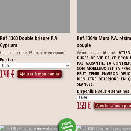
Réf.1303 Double brisure P.A.
Réf.1304a Mors P.A. résin
Cyprium
souple
Canons inox creux 19 mm, olive en cyprium.
Résine souple blanche.
ATTEN
DUREE DE VIE DE CE PRODU
En stock
PAS GARANTIE, LA CONTREP
SON MOELLEUX EST SA FRAGIL
148
€
PEUT TENIR ENVIRON DEUX
Ajouter à mon panier
BIEN ETRE DETERIORE EN 
SEANCES.
Disponible sous 4 semaines
159
€
Ajouter à mon pan