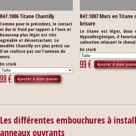
Réf.1006 Titane Chantilly
Réf.1007 Mors en Titane 
brisure
Comme pour le précedent, le contact
ni dur ni froid par rapport à l'inox et
Le titane est léger, doux 
beaucoup plus léger est très
Hypoallergénique, il favorise
agréable et décontractant. Le
salivation relaxant le cheval
modèle Chantilly est plus précis car
En stock
il ne coulisse pas sur l'anneau du
mors.
99
€
En stock
Ajouter à mon pani
99
€
Ajouter à mon panier
Les différentes embouchures à instal
anneaux ouvrants