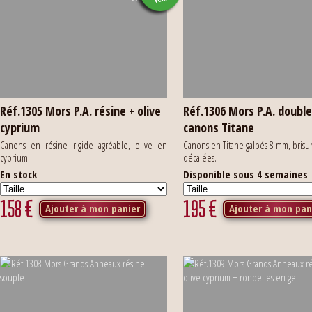
Réf.1305 Mors P.A. résine + olive
Réf.1306 Mors P.A. doubl
cyprium
canons Titane
Canons en résine rigide agréable, olive en
Canons en Titane galbés 8 mm, brisu
cyprium.
décalées.
En stock
Disponible sous 4 semaines
158
€
195
€
Ajouter à mon panier
Ajouter à mon pan