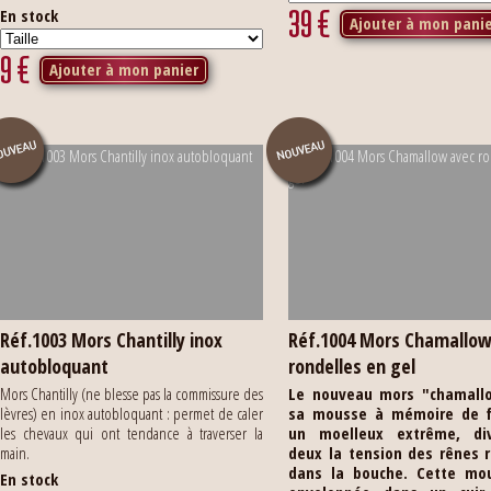
39
€
En stock
Ajouter à mon pani
9
€
Ajouter à mon panier
Réf.1003 Mors Chantilly inox
Réf.1004 Mors Chamallow
autobloquant
rondelles en gel
Mors Chantilly (ne blesse pas la commissure des
Le nouveau mors "chamall
lèvres) en inox autobloquant : permet de caler
sa mousse à mémoire de 
les chevaux qui ont tendance à traverser la
un moelleux extrême, di
main.
deux la tension des rênes 
dans la bouche.
Cette mo
En stock