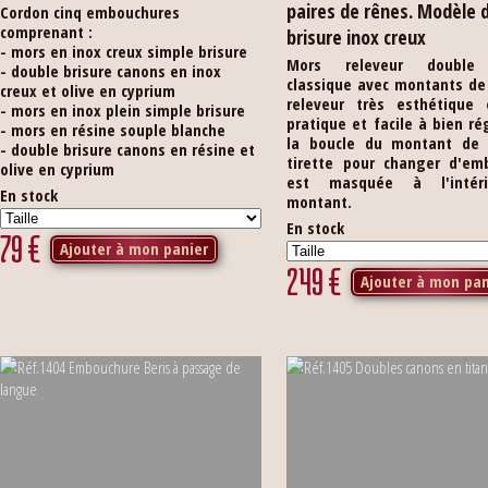
paires de rênes. Modèle 
Cordon cinq embouchures
comprenant :
brisure inox creux
- mors en inox creux simple brisure
Mors releveur double 
- double brisure canons en inox
classique avec montants de 
creux et olive en cyprium
releveur très esthétique 
- mors en inox plein simple brisure
pratique et facile à bien ré
- mors en résine souple blanche
la boucle du montant de f
- double brisure canons en résine et
tirette pour changer d'em
olive en cyprium
est masquée à l'intér
En stock
montant.
En stock
79
€
Ajouter à mon panier
249
€
Ajouter à mon pan