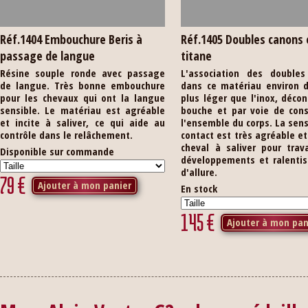
Réf.1404 Embouchure Beris à
Réf.1405 Doubles canons 
passage de langue
titane
Résine souple ronde avec passage
L'association des doubles
de langue. Très bonne embouchure
dans ce matériau environ d
pour les chevaux qui ont la langue
plus léger que l'inox, décon
sensible. Le matériau est agréable
bouche et par voie de con
et incite à saliver, ce qui aide au
l'ensemble du corps. La sen
contrôle dans le relâchement.
contact est très agréable et 
cheval à saliver pour trava
Disponible sur commande
développements et ralenti
d'allure.
79
€
Ajouter à mon panier
En stock
145
€
Ajouter à mon pan