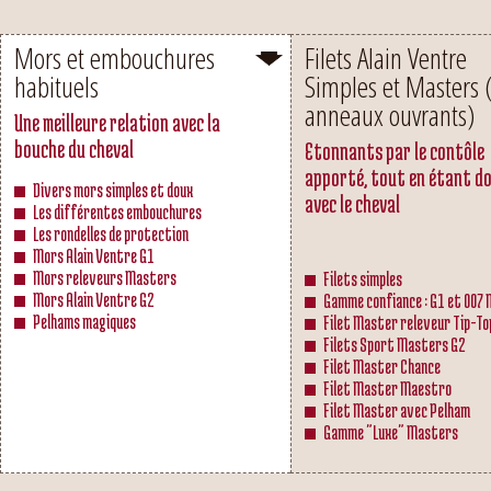
Mors et embouchures
Filets Alain Ventre
habituels
Simples et Masters 
anneaux ouvrants)
Une meilleure relation avec la
bouche du cheval
Etonnants par le contôle
apporté, tout en étant d
Divers mors simples et doux
avec le cheval
Les différentes embouchures
Les rondelles de protection
Mors Alain Ventre G1
Mors releveurs Masters
Filets simples
Mors Alain Ventre G2
Gamme confiance : G1 et 007
Pelhams magiques
Filet Master releveur Tip-To
Filets Sport Masters G2
Filet Master Chance
Filet Master Maestro
Filet Master avec Pelham
Gamme "Luxe" Masters