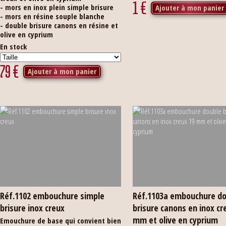
1
€
- mors en inox plein simple brisure
Ajouter à mon panier
- mors en résine souple blanche
- double brisure canons en résine et
olive en cyprium
En stock
79
€
Ajouter à mon panier
Réf.1102 embouchure simple
Réf.1103a embouchure d
brisure inox creux
brisure canons en inox cr
mm et olive en cyprium
Emouchure de base qui convient bien