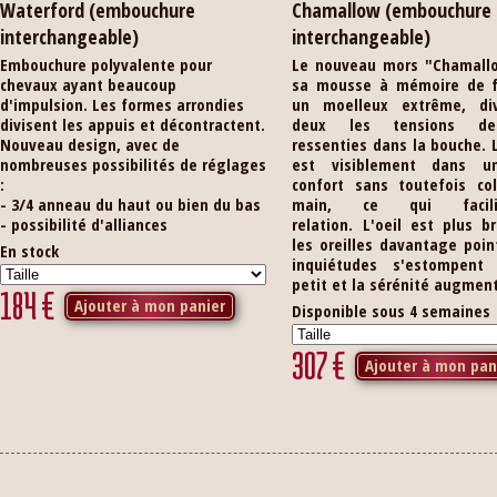
Waterford (embouchure
Chamallow (embouchure
interchangeable)
interchangeable)
Embouchure polyvalente pour
Le nouveau mors "Chamall
chevaux ayant beaucoup
sa mousse à mémoire de 
d'impulsion. Les formes arrondies
un moelleux extrême, di
divisent les appuis et décontractent.
deux les tensions de
Nouveau design, avec de
ressenties dans la bouche. 
nombreuses possibilités de réglages
est visiblement dans u
:
confort sans toutefois col
- 3/4 anneau du haut ou bien du bas
main, ce qui facil
- possibilité d'alliances
relation. L'oeil est plus br
les oreilles davantage poin
En stock
inquiétudes s'estompent
petit et la sérénité augmen
184
€
Ajouter à mon panier
Disponible sous 4 semaines
307
€
Ajouter à mon pan