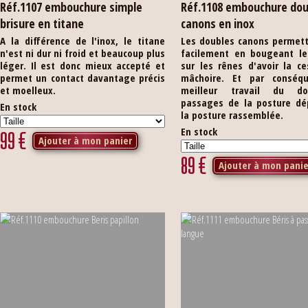
Réf.1107 embouchure simple
Réf.1108 embouchure dou
brisure en titane
canons en inox
A la différence de l'inox, le titane
Les doubles canons permett
n'est ni dur ni froid et beaucoup plus
facilement en bougeant le
léger. Il est donc mieux accepté et
sur les rênes d'avoir la c
permet un contact davantage précis
mâchoire. Et par conséq
et moelleux.
meilleur travail du d
passages de la posture dé
En stock
la posture rassemblée.
En stock
99
€
Ajouter à mon panier
89
€
Ajouter à mon panie