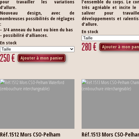
pour travailler les variations
l'ensemble du corps. Le co
d'allure.
très agréable et incite le
Nouveau design, avec de
saliver pour travail
nombreuses possibilités de réglages
développements et ralenti
:
d'allure.
- 3/4 anneau du haut ou bien du bas
En stock
- possibilité d'alliances.
En stock
280
€
Ajouter à mon pan
250
€
Ajouter à mon panier
Réf.1512 Mors CSO-Pelham
Réf.1513 Mors CSO-Pelh