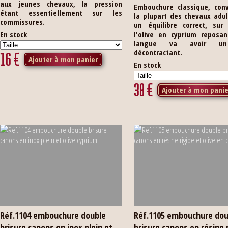
aux jeunes chevaux, la pression
Embouchure classique, con
étant essentiellement sur les
la plupart des chevaux adu
commissures.
un équilibre correct, sur 
En stock
l'olive en cyprium reposan
langue va avoir un
décontractant.
16
€
Ajouter à mon panier
En stock
38
€
Ajouter à mon panie
Réf.1104 embouchure double
Réf.1105 embouchure dou
brisure canons en inox plein et
brisure canons en résine 