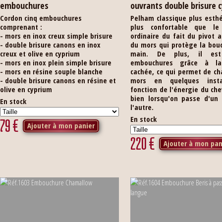
embouchures
ouvrants double brisure 
Cordon cinq embouchures
Pelham classique plus esth
comprenant :
plus confortable que le
- mors en inox creux simple brisure
ordinaire du fait du pivot 
- double brisure canons en inox
du mors qui protège la bou
creux et olive en cyprium
main. De plus, il est
- mors en inox plein simple brisure
embouchures grâce à la 
- mors en résine souple blanche
cachée, ce qui permet de c
- double brisure canons en résine et
mors en quelques inst
olive en cyprium
fonction de l'énergie du chev
bien lorsqu'on passe d'un 
En stock
l'autre.
En stock
79
€
Ajouter à mon panier
220
€
Ajouter à mon pan